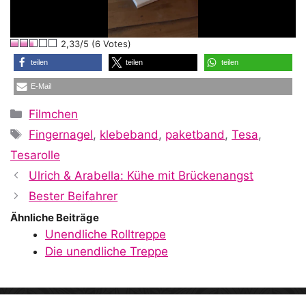
l
2,33/5 (6 Votes)
a
teilen
teilen
teilen
E-Mail
y
Kategorien
Filmchen
Schlagwörter
Fingernagel
,
klebeband
,
paketband
,
Tesa
,
V
Tesarolle
Ulrich & Arabella: Kühe mit Brückenangst
i
Bester Beifahrer
Ähnliche Beiträge
Unendliche Rolltreppe
d
Die unendliche Treppe