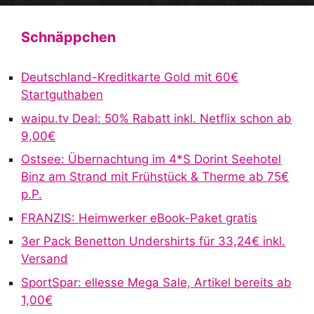
l
t
Schnäppchen
e
r
Deutschland-Kreditkarte Gold mit 60€
n
Startguthaben
a
waipu.tv Deal: 50% Rabatt inkl. Netflix schon ab
t
9,00€
i
v
Ostsee: Übernachtung im 4*S Dorint Seehotel
e
Binz am Strand mit Frühstück & Therme ab 75€
:
p.P.
FRANZIS: Heimwerker eBook-Paket gratis
3er Pack Benetton Undershirts für 33,24€ inkl.
Versand
SportSpar: ellesse Mega Sale, Artikel bereits ab
1,00€