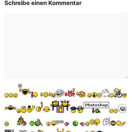
e
Schreibe einen Kommentar
o
Kommentar