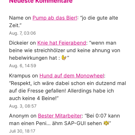
Neueste Kommentare
Name
on
Pump ab das Bier!
: “
jo die gute alte
Zeit.
”
Aug. 7, 03:06
Dickeier
on
Knie hat Feierabend
: “
wenn man
beine wie streichhölzer und keine ahnung von
hebelwirkungen hat :
”
Aug. 6, 14:59
Krampus
on
Hund auf dem Monowheel
:
“
Respekt, ich wäre dabei schon ein dutzend mal
auf die Fresse gefallen! Allerdings habe ich
auch keine 4 Beine!
”
Aug. 3, 08:57
Anonym
on
Bester Mitarbeiter
: “
Bei 0:07 kann
man einen Peni… ähm SAP-GUI sehen
”
Juli 30, 18:17