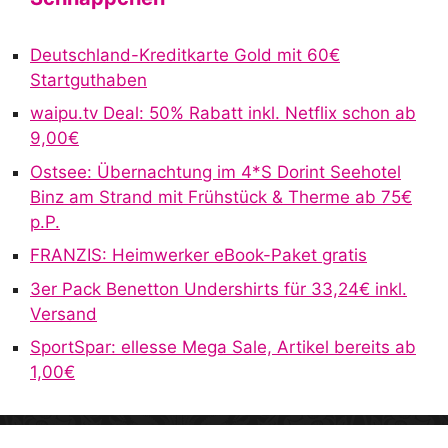
e
r
Deutschland-Kreditkarte Gold mit 60€
n
Startguthaben
a
waipu.tv Deal: 50% Rabatt inkl. Netflix schon ab
t
9,00€
i
v
Ostsee: Übernachtung im 4*S Dorint Seehotel
e
Binz am Strand mit Frühstück & Therme ab 75€
:
p.P.
FRANZIS: Heimwerker eBook-Paket gratis
3er Pack Benetton Undershirts für 33,24€ inkl.
Versand
SportSpar: ellesse Mega Sale, Artikel bereits ab
1,00€