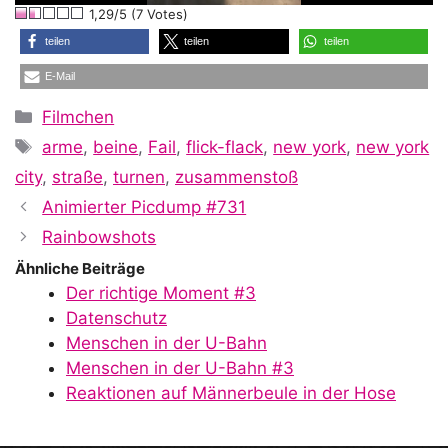
1,29/5 (7 Votes)
a
teilen
teilen
teilen
E-Mail
y
Kategorien
Filmchen
Schlagwörter
arme
,
beine
,
Fail
,
flick-flack
,
new york
,
new york
V
city
,
straße
,
turnen
,
zusammenstoß
Animierter Picdump #731
i
Rainbowshots
Ähnliche Beiträge
Der richtige Moment #3
d
Datenschutz
Menschen in der U-Bahn
Menschen in der U-Bahn #3
e
Reaktionen auf Männerbeule in der Hose