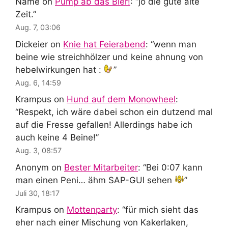
Name
on
Pump ab das Bier!
: “
jo die gute alte
Zeit.
”
Aug. 7, 03:06
Dickeier
on
Knie hat Feierabend
: “
wenn man
beine wie streichhölzer und keine ahnung von
hebelwirkungen hat :
”
Aug. 6, 14:59
Krampus
on
Hund auf dem Monowheel
:
“
Respekt, ich wäre dabei schon ein dutzend mal
auf die Fresse gefallen! Allerdings habe ich
auch keine 4 Beine!
”
Aug. 3, 08:57
Anonym
on
Bester Mitarbeiter
: “
Bei 0:07 kann
man einen Peni… ähm SAP-GUI sehen
”
Juli 30, 18:17
Krampus
on
Mottenparty
: “
für mich sieht das
eher nach einer Mischung von Kakerlaken,