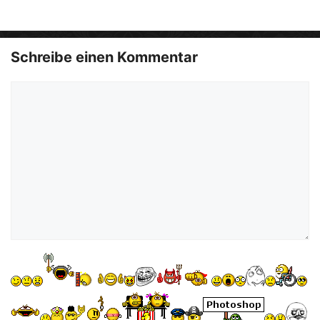
o
Schreibe einen Kommentar
Kommentar