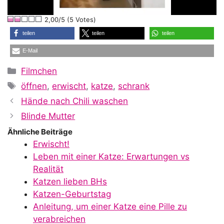
l
2,00/5 (5 Votes)
a
teilen
teilen
teilen
E-Mail
y
Kategorien
Filmchen
Schlagwörter
öffnen
,
erwischt
,
katze
,
schrank
V
Hände nach Chili waschen
Blinde Mutter
i
Ähnliche Beiträge
Erwischt!
Leben mit einer Katze: Erwartungen vs
d
Realität
Katzen lieben BHs
Katzen-Geburtstag
e
Anleitung, um einer Katze eine Pille zu
verabreichen