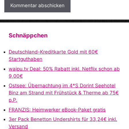
A
l
t
Schnäppchen
e
r
Deutschland-Kreditkarte Gold mit 60€
n
Startguthaben
a
waipu.tv Deal: 50% Rabatt inkl. Netflix schon ab
t
9,00€
i
v
Ostsee: Übernachtung im 4*S Dorint Seehotel
e
Binz am Strand mit Frühstück & Therme ab 75€
:
p.P.
FRANZIS: Heimwerker eBook-Paket gratis
3er Pack Benetton Undershirts für 33,24€ inkl.
Versand