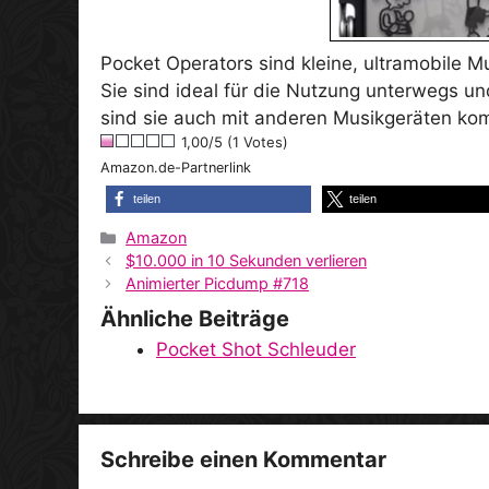
Pocket Operators sind kleine, ultramobile Mu
Sie sind ideal für die Nutzung unterwegs u
sind sie auch mit anderen Musikgeräten kom
1,00/5 (1 Votes)
Amazon.de-Partnerlink
teilen
teilen
Kategorien
Amazon
$10.000 in 10 Sekunden verlieren
Animierter Picdump #718
Ähnliche Beiträge
Pocket Shot Schleuder
Schreibe einen Kommentar