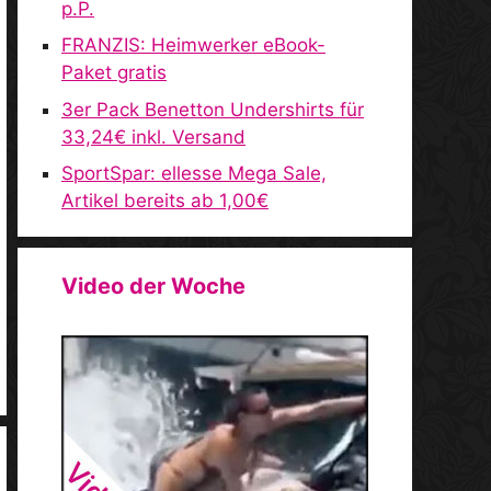
p.P.
FRANZIS: Heimwerker eBook-
Paket gratis
3er Pack Benetton Undershirts für
33,24€ inkl. Versand
SportSpar: ellesse Mega Sale,
Artikel bereits ab 1,00€
Video der Woche