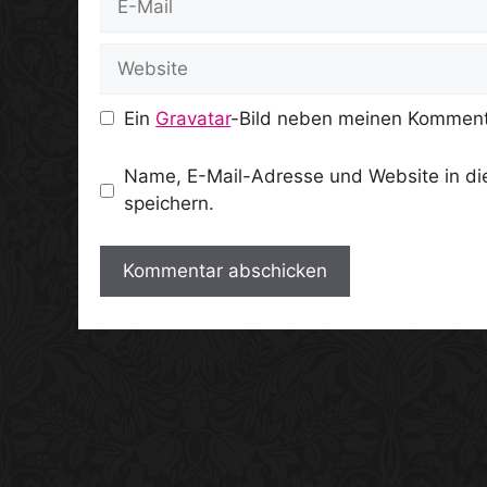
Mail
Website
Ein
Gravatar
-Bild neben meinen Komment
Name, E-Mail-Adresse und Website in d
speichern.
A
l
t
e
r
n
a