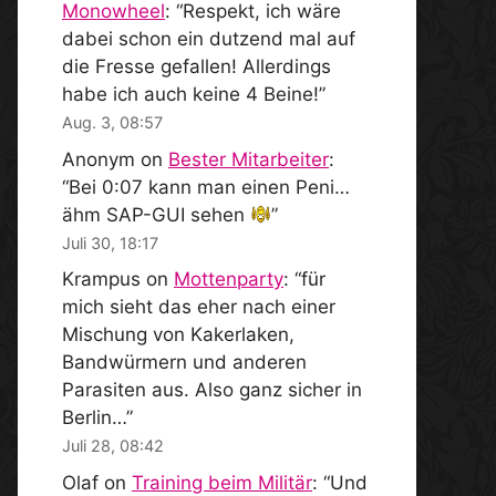
Monowheel
: “
Respekt, ich wäre
dabei schon ein dutzend mal auf
die Fresse gefallen! Allerdings
habe ich auch keine 4 Beine!
”
Aug. 3, 08:57
Anonym
on
Bester Mitarbeiter
:
“
Bei 0:07 kann man einen Peni…
ähm SAP-GUI sehen
”
Juli 30, 18:17
Krampus
on
Mottenparty
: “
für
mich sieht das eher nach einer
Mischung von Kakerlaken,
Bandwürmern und anderen
Parasiten aus. Also ganz sicher in
Berlin…
”
Juli 28, 08:42
Olaf
on
Training beim Militär
: “
Und