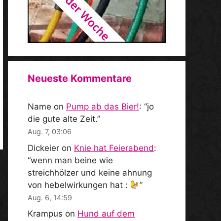
Neueste Kommentare
Name
on
Pump ab das Bier!
: “
jo
die gute alte Zeit.
”
Aug. 7, 03:06
Dickeier
on
Knie hat Feierabend
:
“
wenn man beine wie
streichhölzer und keine ahnung
von hebelwirkungen hat :
”
Aug. 6, 14:59
Krampus
on
Hund auf dem