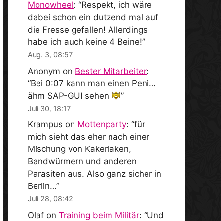
Monowheel
: “
Respekt, ich wäre
dabei schon ein dutzend mal auf
die Fresse gefallen! Allerdings
habe ich auch keine 4 Beine!
”
Aug. 3, 08:57
Anonym
on
Bester Mitarbeiter
:
“
Bei 0:07 kann man einen Peni…
ähm SAP-GUI sehen
”
Juli 30, 18:17
Krampus
on
Mottenparty
: “
für
mich sieht das eher nach einer
Mischung von Kakerlaken,
Bandwürmern und anderen
Parasiten aus. Also ganz sicher in
Berlin…
”
Juli 28, 08:42
Olaf
on
Training beim Militär
: “
Und