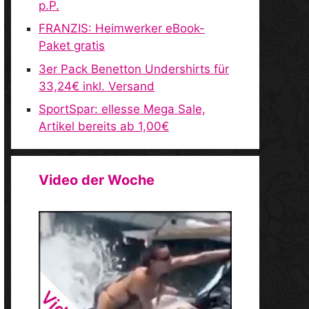
p.P.
FRANZIS: Heimwerker eBook-
Paket gratis
3er Pack Benetton Undershirts für
33,24€ inkl. Versand
SportSpar: ellesse Mega Sale,
Artikel bereits ab 1,00€
Video der Woche