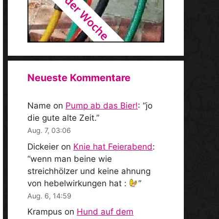
Neueste Kommentare
Name
on
Pump ab das Bier!
: “
jo
die gute alte Zeit.
”
Aug. 7, 03:06
Dickeier
on
Knie hat Feierabend
:
“
wenn man beine wie
streichhölzer und keine ahnung
von hebelwirkungen hat :
”
Aug. 6, 14:59
Krampus
on
Hund auf dem