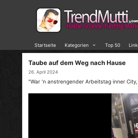
Zum
Inhalt
springen
Startseite
Kategorien
Top 50
Lin
Taube auf dem Weg nach Hause
26. April 2024
"War 'n anstrengender Arbeitstag inner City