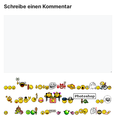
o
Schreibe einen Kommentar
Kommentar