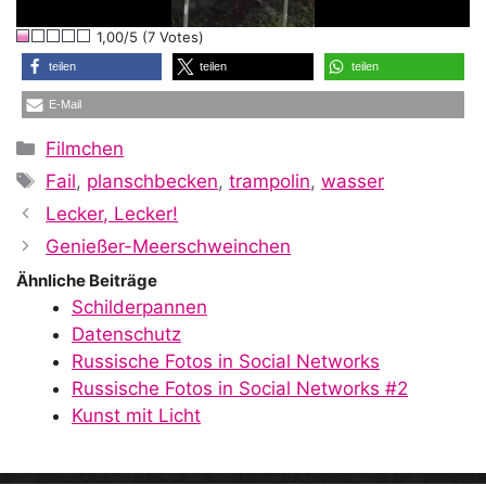
l
1,00/5 (7 Votes)
a
teilen
teilen
teilen
E-Mail
y
Kategorien
Filmchen
Schlagwörter
Fail
,
planschbecken
,
trampolin
,
wasser
V
Lecker, Lecker!
Genießer-Meerschweinchen
i
Ähnliche Beiträge
Schilderpannen
Datenschutz
d
Russische Fotos in Social Networks
Russische Fotos in Social Networks #2
Kunst mit Licht
e