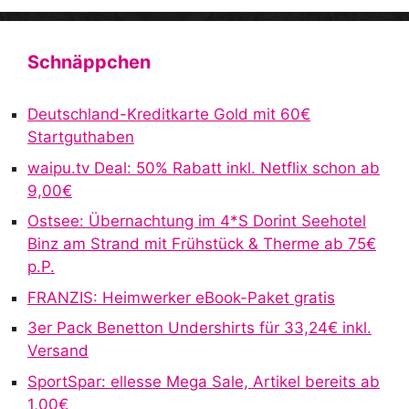
A
l
t
Schnäppchen
e
r
Deutschland-Kreditkarte Gold mit 60€
n
Startguthaben
a
waipu.tv Deal: 50% Rabatt inkl. Netflix schon ab
t
9,00€
i
v
Ostsee: Übernachtung im 4*S Dorint Seehotel
e
Binz am Strand mit Frühstück & Therme ab 75€
:
p.P.
FRANZIS: Heimwerker eBook-Paket gratis
3er Pack Benetton Undershirts für 33,24€ inkl.
Versand
SportSpar: ellesse Mega Sale, Artikel bereits ab
1,00€