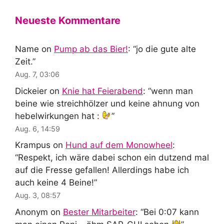
Neueste Kommentare
Name
on
Pump ab das Bier!
: “
jo die gute alte
Zeit.
”
Aug. 7, 03:06
Dickeier
on
Knie hat Feierabend
: “
wenn man
beine wie streichhölzer und keine ahnung von
hebelwirkungen hat :
”
Aug. 6, 14:59
Krampus
on
Hund auf dem Monowheel
:
“
Respekt, ich wäre dabei schon ein dutzend mal
auf die Fresse gefallen! Allerdings habe ich
auch keine 4 Beine!
”
Aug. 3, 08:57
Anonym
on
Bester Mitarbeiter
: “
Bei 0:07 kann