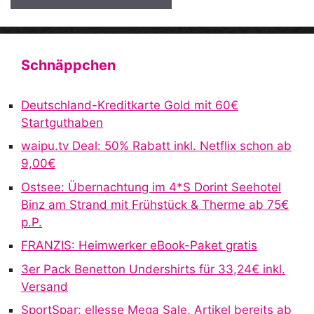
A
l
t
Schnäppchen
e
r
Deutschland-Kreditkarte Gold mit 60€
n
Startguthaben
a
waipu.tv Deal: 50% Rabatt inkl. Netflix schon ab
t
9,00€
i
v
Ostsee: Übernachtung im 4*S Dorint Seehotel
e
Binz am Strand mit Frühstück & Therme ab 75€
:
p.P.
FRANZIS: Heimwerker eBook-Paket gratis
3er Pack Benetton Undershirts für 33,24€ inkl.
Versand
SportSpar: ellesse Mega Sale, Artikel bereits ab