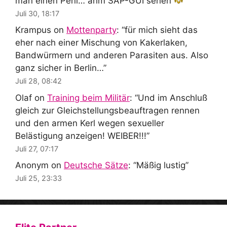
man einen Peni… ähm SAP-GUI sehen
”
Juli 30, 18:17
Krampus
on
Mottenparty
: “
für mich sieht das
eher nach einer Mischung von Kakerlaken,
Bandwürmern und anderen Parasiten aus. Also
ganz sicher in Berlin…
”
Juli 28, 08:42
Olaf
on
Training beim Militär
: “
Und im Anschluß
gleich zur Gleichstellungsbeauftragen rennen
und den armen Kerl wegen sexueller
Belästigung anzeigen! WEIBER!!!
”
Juli 27, 07:17
Anonym
on
Deutsche Sätze
: “
Mäßig lustig
”
Juli 25, 23:33