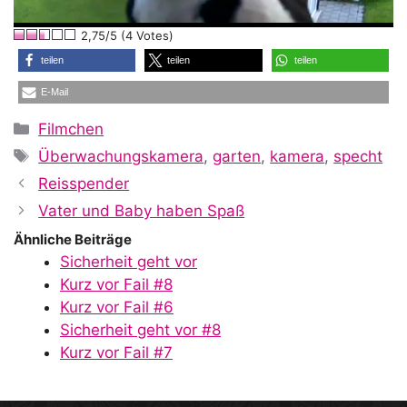
l
2,75/5 (4 Votes)
a
teilen
teilen
teilen
E-Mail
y
Kategorien
Filmchen
Schlagwörter
Überwachungskamera
,
garten
,
kamera
,
specht
V
Reisspender
Vater und Baby haben Spaß
i
Ähnliche Beiträge
Sicherheit geht vor
Kurz vor Fail #8
d
Kurz vor Fail #6
Sicherheit geht vor #8
Kurz vor Fail #7
e