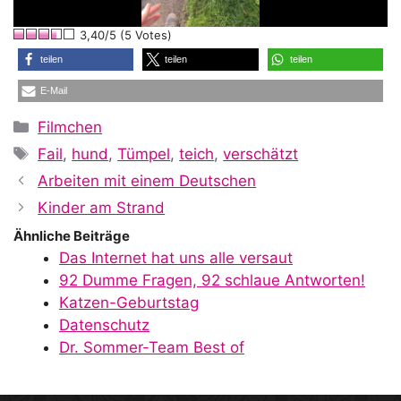
l
3,40/5 (5 Votes)
a
teilen
teilen
teilen
E-Mail
y
Kategorien
Filmchen
Schlagwörter
Fail
,
hund
,
Tümpel
,
teich
,
verschätzt
V
Arbeiten mit einem Deutschen
Kinder am Strand
i
Ähnliche Beiträge
Das Internet hat uns alle versaut
92 Dumme Fragen, 92 schlaue Antworten!
d
Katzen-Geburtstag
Datenschutz
Dr. Sommer-Team Best of
e