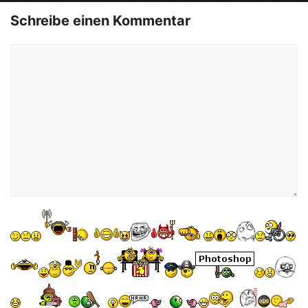
o
Schreibe einen Kommentar
Kommentar