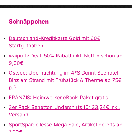
A
l
t
Schnäppchen
e
r
Deutschland-Kreditkarte Gold mit 60€
n
Startguthaben
a
waipu.tv Deal: 50% Rabatt inkl. Netflix schon ab
t
9,00€
i
v
Ostsee: Übernachtung im 4*S Dorint Seehotel
e
Binz am Strand mit Frühstück & Therme ab 75€
:
p.P.
FRANZIS: Heimwerker eBook-Paket gratis
3er Pack Benetton Undershirts für 33,24€ inkl.
Versand
SportSpar: ellesse Mega Sale, Artikel bereits ab
1,00€