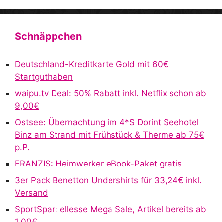
A
l
t
Schnäppchen
e
r
Deutschland-Kreditkarte Gold mit 60€
n
Startguthaben
a
waipu.tv Deal: 50% Rabatt inkl. Netflix schon ab
t
9,00€
i
v
Ostsee: Übernachtung im 4*S Dorint Seehotel
e
Binz am Strand mit Frühstück & Therme ab 75€
:
p.P.
FRANZIS: Heimwerker eBook-Paket gratis
3er Pack Benetton Undershirts für 33,24€ inkl.
Versand
SportSpar: ellesse Mega Sale, Artikel bereits ab
1,00€