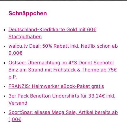
l
t
Schnäppchen
e
r
Deutschland-Kreditkarte Gold mit 60€
n
Startguthaben
a
waipu.tv Deal: 50% Rabatt inkl. Netflix schon ab
t
9,00€
i
v
Ostsee: Übernachtung im 4*S Dorint Seehotel
e
Binz am Strand mit Frühstück & Therme ab 75€
:
p.P.
FRANZIS: Heimwerker eBook-Paket gratis
3er Pack Benetton Undershirts für 33,24€ inkl.
Versand
SportSpar: ellesse Mega Sale, Artikel bereits ab
1,00€