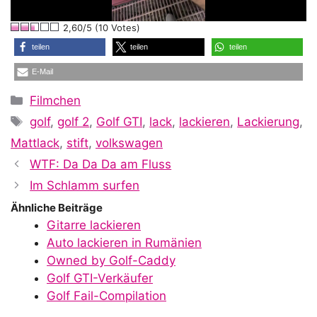
l
2,60/5 (10 Votes)
a
teilen
teilen
teilen
E-Mail
y
Kategorien
Filmchen
Schlagwörter
golf
,
golf 2
,
Golf GTI
,
lack
,
lackieren
,
Lackierung
,
V
Mattlack
,
stift
,
volkswagen
WTF: Da Da Da am Fluss
i
Im Schlamm surfen
Ähnliche Beiträge
Gitarre lackieren
d
Auto lackieren in Rumänien
Owned by Golf-Caddy
Golf GTI-Verkäufer
e
Golf Fail-Compilation