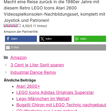
Macht eine Reise zurück in die 1980er Jahre mit
diesem Retro LEGO Icons Atari 2600
Videospielkonsolen-Nachbildungsset, komplett mit
Joystick und Patronen!
4,00/5 (1 Votes)
Amazon.de-Partnerlink
teilen
teilen
teilen
E-Mail
Kategorien
Amazon
3 Cent je Liter Sprit sparen
Industrial Dance Remix
Ähnliche Beiträge
Atari 2600+
LEGO Icons Adidas Originals Superstar
Lego-Männchen im Weltall
Bugatti Chiron mit LEGO Technic nachgebaut
CD-Wechsler aus Lego gebaut