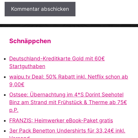
A
l
t
Schnäppchen
e
r
Deutschland-Kreditkarte Gold mit 60€
n
Startguthaben
a
waipu.tv Deal: 50% Rabatt inkl. Netflix schon ab
t
9,00€
i
v
Ostsee: Übernachtung im 4*S Dorint Seehotel
e
Binz am Strand mit Frühstück & Therme ab 75€
:
p.P.
FRANZIS: Heimwerker eBook-Paket gratis
3er Pack Benetton Undershirts für 33,24€ inkl.