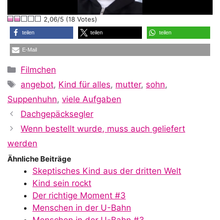
l
2,06/5 (18 Votes)
a
teilen
teilen
teilen
E-Mail
y
Kategorien
Filmchen
Schlagwörter
angebot
,
Kind für alles
,
mutter
,
sohn
,
V
Suppenhuhn
,
viele Aufgaben
Dachgepäcksegler
i
Wenn bestellt wurde, muss auch geliefert
werden
Ähnliche Beiträge
d
Skeptisches Kind aus der dritten Welt
Kind sein rockt
Der richtige Moment #3
e
Menschen in der U-Bahn
Menschen in der U-Bahn #3