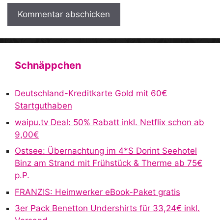
A
l
t
Schnäppchen
e
r
Deutschland-Kreditkarte Gold mit 60€
n
Startguthaben
a
waipu.tv Deal: 50% Rabatt inkl. Netflix schon ab
t
9,00€
i
v
Ostsee: Übernachtung im 4*S Dorint Seehotel
e
Binz am Strand mit Frühstück & Therme ab 75€
:
p.P.
FRANZIS: Heimwerker eBook-Paket gratis
3er Pack Benetton Undershirts für 33,24€ inkl.