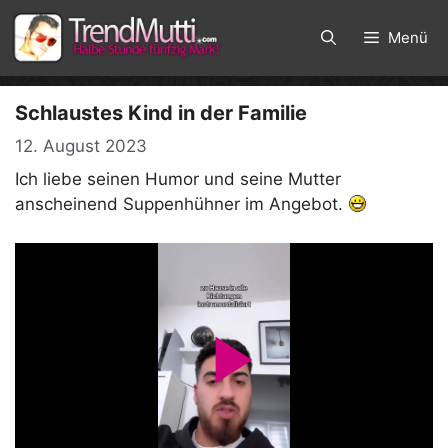
Zum
Inhalt
Menü
springen
Schlaustes Kind in der Familie
12. August 2023
Ich liebe seinen Humor und seine Mutter
anscheinend Suppenhühner im Angebot.
P