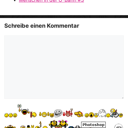
o
Schreibe einen Kommentar
Kommentar