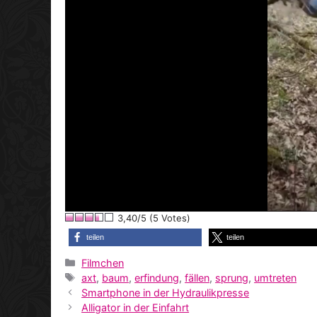
3,40/5 (5 Votes)
teilen
teilen
Kategorien
Filmchen
Schlagwörter
axt
,
baum
,
erfindung
,
fällen
,
sprung
,
umtreten
Smartphone in der Hydraulikpresse
Alligator in der Einfahrt