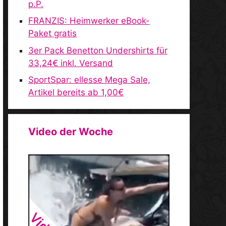
p.P.
FRANZIS: Heimwerker eBook-
Paket gratis
3er Pack Benetton Undershirts für
33,24€ inkl. Versand
SportSpar: ellesse Mega Sale,
Artikel bereits ab 1,00€
Video der Woche