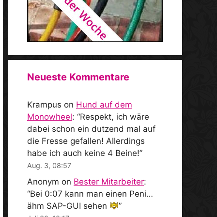
Neueste Kommentare
Krampus
on
Hund auf dem
Monowheel
: “
Respekt, ich wäre
dabei schon ein dutzend mal auf
die Fresse gefallen! Allerdings
habe ich auch keine 4 Beine!
”
Aug. 3, 08:57
Anonym
on
Bester Mitarbeiter
:
“
Bei 0:07 kann man einen Peni…
ähm SAP-GUI sehen
”