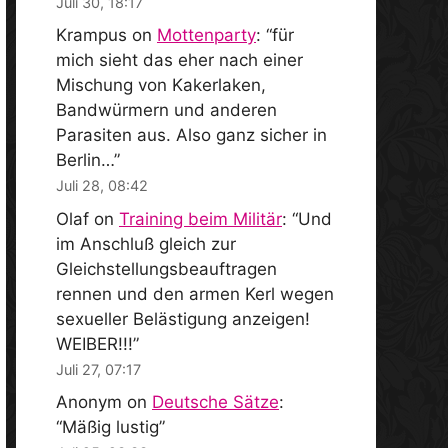
Juli 30, 18:17
Krampus
on
Mottenparty
: “
für
mich sieht das eher nach einer
Mischung von Kakerlaken,
Bandwürmern und anderen
Parasiten aus. Also ganz sicher in
Berlin…
”
Juli 28, 08:42
Olaf
on
Training beim Militär
: “
Und
im Anschluß gleich zur
Gleichstellungsbeauftragen
rennen und den armen Kerl wegen
sexueller Belästigung anzeigen!
WEIBER!!!
”
Juli 27, 07:17
Anonym
on
Deutsche Sätze
:
“
Mäßig lustig
”