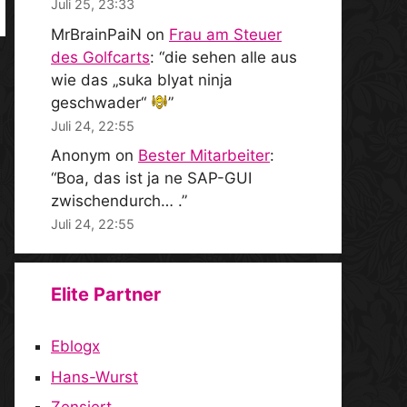
Juli 25, 23:33
MrBrainPaiN
on
Frau am Steuer
des Golfcarts
: “
die sehen alle aus
wie das „suka blyat ninja
geschwader“
”
Juli 24, 22:55
Anonym
on
Bester Mitarbeiter
:
“
Boa, das ist ja ne SAP-GUI
zwischendurch… .
”
Juli 24, 22:55
Elite Partner
Eblogx
Hans-Wurst