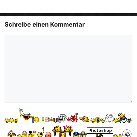
e
o
Schreibe einen Kommentar
Kommentar