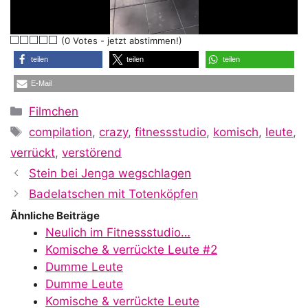
l
(0 Votes - jetzt abstimmen!)
a
teilen
teilen
teilen
E-Mail
y
Kategorien
Filmchen
Schlagwörter
compilation
,
crazy
,
fitnessstudio
,
komisch
,
leute
,
V
verrückt
,
verstörend
Stein bei Jenga wegschlagen
i
Badelatschen mit Totenköpfen
Ähnliche Beiträge
Neulich im Fitnessstudio…
d
Komische & verrückte Leute #2
Dumme Leute
Dumme Leute
Komische & verrückte Leute