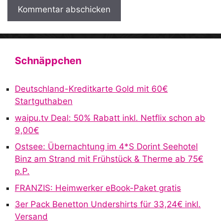
A
l
t
Schnäppchen
e
r
Deutschland-Kreditkarte Gold mit 60€
n
Startguthaben
a
waipu.tv Deal: 50% Rabatt inkl. Netflix schon ab
t
9,00€
i
v
Ostsee: Übernachtung im 4*S Dorint Seehotel
e
Binz am Strand mit Frühstück & Therme ab 75€
:
p.P.
FRANZIS: Heimwerker eBook-Paket gratis
3er Pack Benetton Undershirts für 33,24€ inkl.
Versand