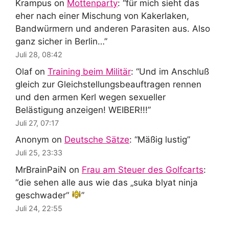
Krampus
on
Mottenparty
: “
für mich sieht das
eher nach einer Mischung von Kakerlaken,
Bandwürmern und anderen Parasiten aus. Also
ganz sicher in Berlin…
”
Juli 28, 08:42
Olaf
on
Training beim Militär
: “
Und im Anschluß
gleich zur Gleichstellungsbeauftragen rennen
und den armen Kerl wegen sexueller
Belästigung anzeigen! WEIBER!!!
”
Juli 27, 07:17
Anonym
on
Deutsche Sätze
: “
Mäßig lustig
”
Juli 25, 23:33
MrBrainPaiN
on
Frau am Steuer des Golfcarts
:
“
die sehen alle aus wie das „suka blyat ninja
geschwader“
”
Juli 24, 22:55