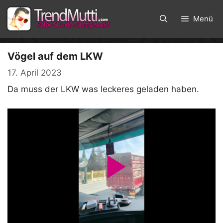
Zum
Inhalt
Menü
springen
Vögel auf dem LKW
17. April 2023
Da muss der LKW was leckeres geladen haben.
P
l