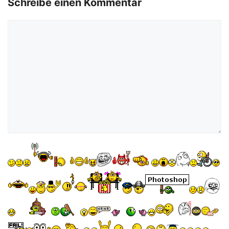
o
Schreibe einen Kommentar
Kommentar