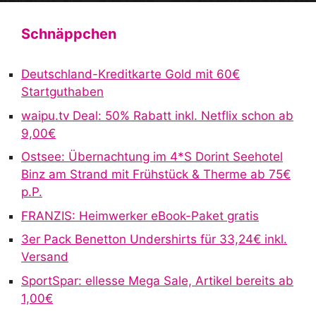
l
t
Schnäppchen
e
r
Deutschland-Kreditkarte Gold mit 60€
n
Startguthaben
a
waipu.tv Deal: 50% Rabatt inkl. Netflix schon ab
t
9,00€
i
v
Ostsee: Übernachtung im 4*S Dorint Seehotel
e
Binz am Strand mit Frühstück & Therme ab 75€
:
p.P.
FRANZIS: Heimwerker eBook-Paket gratis
3er Pack Benetton Undershirts für 33,24€ inkl.
Versand
SportSpar: ellesse Mega Sale, Artikel bereits ab
1,00€