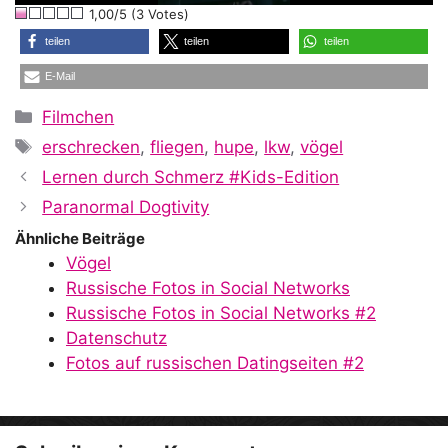
1,00/5 (3 Votes)
a
teilen
teilen
teilen
E-Mail
y
Kategorien
Filmchen
Schlagwörter
erschrecken
,
fliegen
,
hupe
,
lkw
,
vögel
V
Lernen durch Schmerz #Kids-Edition
Paranormal Dogtivity
i
Ähnliche Beiträge
Vögel
Russische Fotos in Social Networks
d
Russische Fotos in Social Networks #2
Datenschutz
Fotos auf russischen Datingseiten #2
e