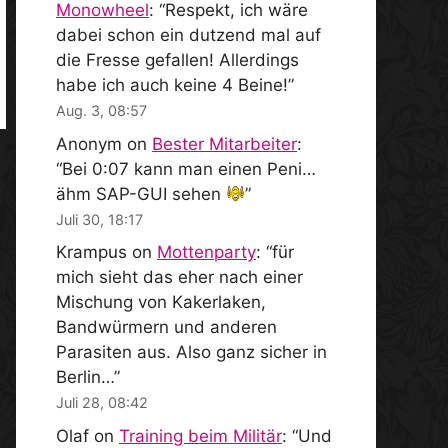
Monowheel
: “
Respekt, ich wäre
dabei schon ein dutzend mal auf
die Fresse gefallen! Allerdings
habe ich auch keine 4 Beine!
”
Aug. 3, 08:57
Anonym
on
Bester Mitarbeiter
:
“
Bei 0:07 kann man einen Peni…
ähm SAP-GUI sehen
”
Juli 30, 18:17
Krampus
on
Mottenparty
: “
für
mich sieht das eher nach einer
Mischung von Kakerlaken,
Bandwürmern und anderen
Parasiten aus. Also ganz sicher in
Berlin…
”
Juli 28, 08:42
Olaf
on
Training beim Militär
: “
Und