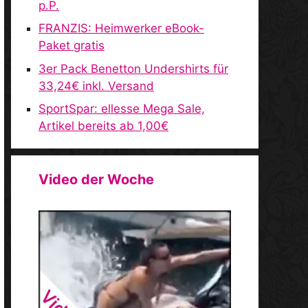
p.P.
FRANZIS: Heimwerker eBook-
Paket gratis
3er Pack Benetton Undershirts für
33,24€ inkl. Versand
SportSpar: ellesse Mega Sale,
Artikel bereits ab 1,00€
Video der Woche