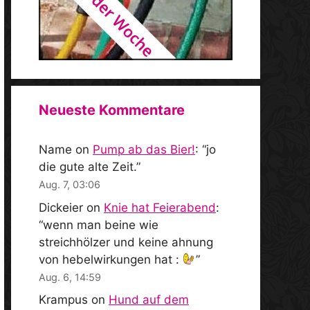
Neueste Kommentare
Name
on
Pump ab das Bier!
: “
jo
die gute alte Zeit.
”
Aug. 7, 03:06
Dickeier
on
Knie hat Feierabend
:
“
wenn man beine wie
streichhölzer und keine ahnung
von hebelwirkungen hat :
”
Aug. 6, 14:59
Krampus
on
Hund auf dem