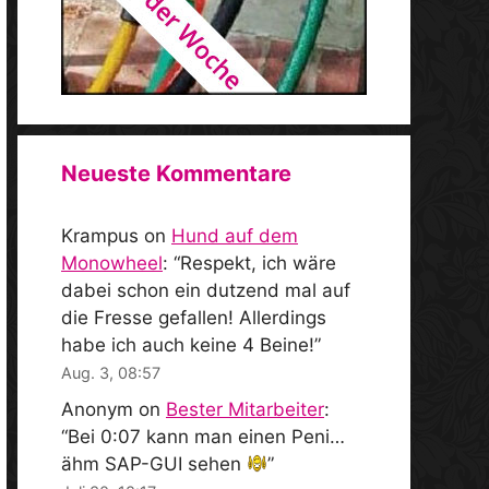
Neueste Kommentare
Krampus
on
Hund auf dem
Monowheel
: “
Respekt, ich wäre
dabei schon ein dutzend mal auf
die Fresse gefallen! Allerdings
habe ich auch keine 4 Beine!
”
Aug. 3, 08:57
Anonym
on
Bester Mitarbeiter
:
“
Bei 0:07 kann man einen Peni…
ähm SAP-GUI sehen
”