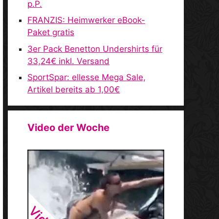
p.P.
FRANZIS: Heimwerker eBook-
Paket gratis
3er Pack Benetton Undershirts für
33,24€ inkl. Versand
SportSpar: ellesse Mega Sale,
Artikel bereits ab 1,00€
Video der Woche