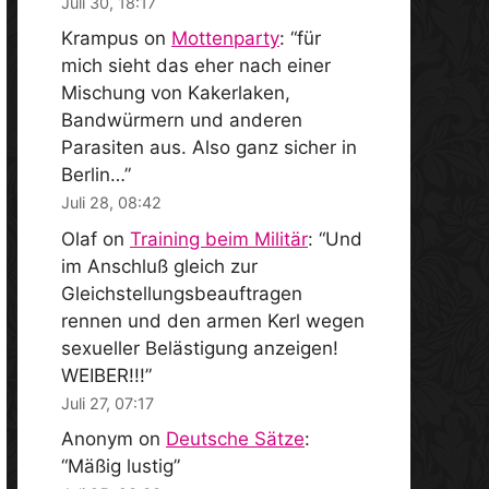
Juli 30, 18:17
Krampus
on
Mottenparty
: “
für
mich sieht das eher nach einer
Mischung von Kakerlaken,
Bandwürmern und anderen
Parasiten aus. Also ganz sicher in
Berlin…
”
Juli 28, 08:42
Olaf
on
Training beim Militär
: “
Und
im Anschluß gleich zur
Gleichstellungsbeauftragen
rennen und den armen Kerl wegen
sexueller Belästigung anzeigen!
WEIBER!!!
”
Juli 27, 07:17
Anonym
on
Deutsche Sätze
:
“
Mäßig lustig
”