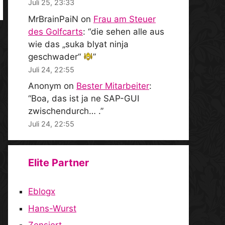
Juli 25, 23:33
MrBrainPaiN
on
Frau am Steuer
des Golfcarts
: “
die sehen alle aus
wie das „suka blyat ninja
geschwader“
”
Juli 24, 22:55
Anonym
on
Bester Mitarbeiter
:
“
Boa, das ist ja ne SAP-GUI
zwischendurch… .
”
Juli 24, 22:55
Elite Partner
Eblogx
Hans-Wurst