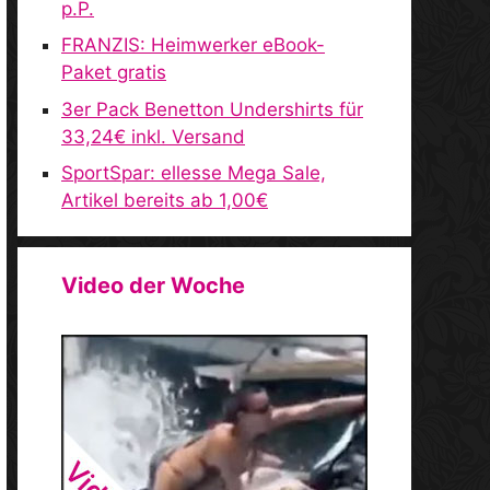
p.P.
FRANZIS: Heimwerker eBook-
Paket gratis
3er Pack Benetton Undershirts für
33,24€ inkl. Versand
SportSpar: ellesse Mega Sale,
Artikel bereits ab 1,00€
Video der Woche