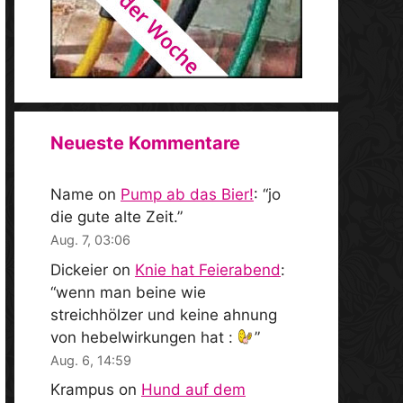
Neueste Kommentare
Name
on
Pump ab das Bier!
: “
jo
die gute alte Zeit.
”
Aug. 7, 03:06
Dickeier
on
Knie hat Feierabend
:
“
wenn man beine wie
streichhölzer und keine ahnung
von hebelwirkungen hat :
”
Aug. 6, 14:59
Krampus
on
Hund auf dem