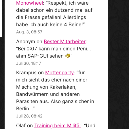
Monowheel
: “
Respekt, ich wäre
dabei schon ein dutzend mal auf
die Fresse gefallen! Allerdings
habe ich auch keine 4 Beine!
”
Aug. 3, 08:57
Anonym
on
Bester Mitarbeiter
:
“
Bei 0:07 kann man einen Peni…
ähm SAP-GUI sehen
”
Juli 30, 18:17
Krampus
on
Mottenparty
: “
für
mich sieht das eher nach einer
Mischung von Kakerlaken,
Bandwürmern und anderen
Parasiten aus. Also ganz sicher in
Berlin…
”
Juli 28, 08:42
Olaf
on
Training beim Militär
: “
Und