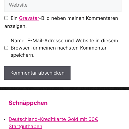
Website
Ein
Gravatar
-Bild neben meinen Kommentaren
anzeigen.
Name, E-Mail-Adresse und Website in diesem
Browser für meinen nächsten Kommentar
speichern.
A
l
t
Schnäppchen
e
r
Deutschland-Kreditkarte Gold mit 60€
n
Startguthaben