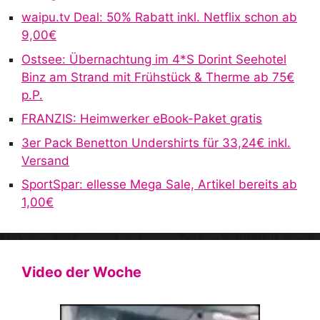
a
waipu.tv Deal: 50% Rabatt inkl. Netflix schon ab
t
9,00€
i
v
Ostsee: Übernachtung im 4*S Dorint Seehotel
e
Binz am Strand mit Frühstück & Therme ab 75€
:
p.P.
FRANZIS: Heimwerker eBook-Paket gratis
3er Pack Benetton Undershirts für 33,24€ inkl.
Versand
SportSpar: ellesse Mega Sale, Artikel bereits ab
1,00€
Video der Woche