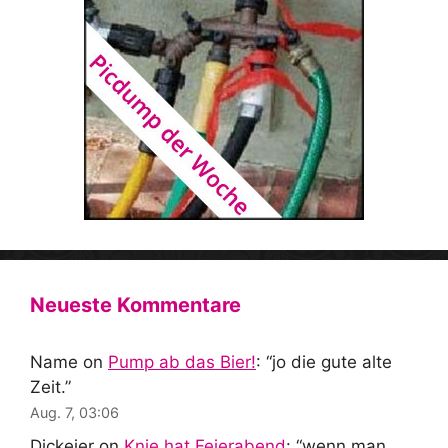
Neueste Kommentare
Name
on
Pump ab das Bier!
: “
jo die gute alte
Zeit.
”
Aug. 7, 03:06
Dickeier
on
Knie hat Feierabend
: “
wenn man