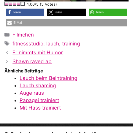
4,00/5 (5 Votes)
a
teilen
teilen
teilen
E-Mail
y
Kategorien
Filmchen
Schlagwörter
fitnessstudio
,
lauch
,
training
V
Er nimmts mit Humor
Shawn raved ab
i
Ähnliche Beiträge
Lauch beim Beintraining
Lauch shaming
d
Auge raus
Papagei trainiert
Mit Hass trainiert
e