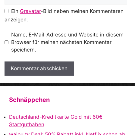
Ein
Gravatar
-Bild neben meinen Kommentaren
anzeigen.
Name, E-Mail-Adresse und Website in diesem
Browser für meinen nächsten Kommentar
speichern.
A
l
t
Schnäppchen
e
r
Deutschland-Kreditkarte Gold mit 60€
n
Startguthaben
a
waipu.tv Deal: 50% Rabatt inkl. Netflix schon ab
t