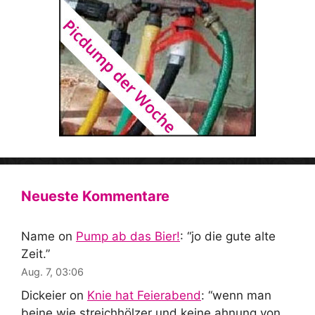
Neueste Kommentare
Name
on
Pump ab das Bier!
: “
jo die gute alte
Zeit.
”
Aug. 7, 03:06
Dickeier
on
Knie hat Feierabend
: “
wenn man
beine wie streichhölzer und keine ahnung von