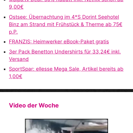
9,00€
i
v
Ostsee: Übernachtung im 4*S Dorint Seehotel
e
Binz am Strand mit Frühstück & Therme ab 75€
:
p.P.
FRANZIS: Heimwerker eBook-Paket gratis
3er Pack Benetton Undershirts für 33,24€ inkl.
Versand
SportSpar: ellesse Mega Sale, Artikel bereits ab
1,00€
Video der Woche