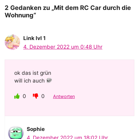
o
2 Gedanken zu „Mit dem RC Car durch die
Wohnung“
Link lvl 1
4. Dezember 2022 um 0:48 Uhr
ok das ist grün
will ich auch
0
0
Antworten
Sophie
4. Dezember 2022 um 18:02 Uhr