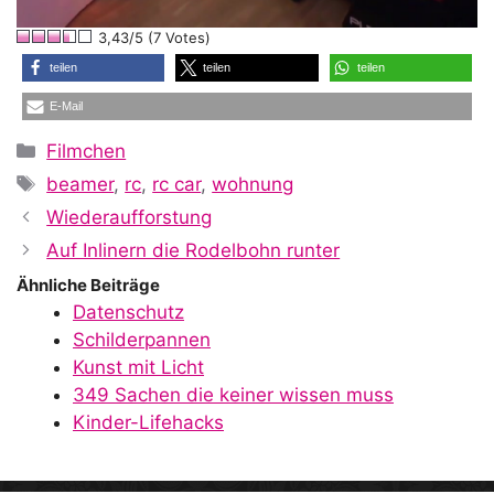
l
3,43/5 (7 Votes)
a
teilen
teilen
teilen
E-Mail
y
Kategorien
Filmchen
Schlagwörter
beamer
,
rc
,
rc car
,
wohnung
V
Wiederaufforstung
Auf Inlinern die Rodelbohn runter
i
Ähnliche Beiträge
Datenschutz
Schilderpannen
d
Kunst mit Licht
349 Sachen die keiner wissen muss
Kinder-Lifehacks
e