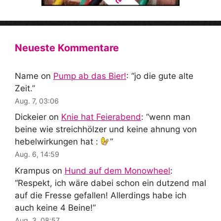
Neueste Kommentare
Name
on
Pump ab das Bier!
: “
jo die gute alte
Zeit.
”
Aug. 7, 03:06
Dickeier
on
Knie hat Feierabend
: “
wenn man
beine wie streichhölzer und keine ahnung von
hebelwirkungen hat :
”
Aug. 6, 14:59
Krampus
on
Hund auf dem Monowheel
:
“
Respekt, ich wäre dabei schon ein dutzend mal
auf die Fresse gefallen! Allerdings habe ich
auch keine 4 Beine!
”
Aug. 3, 08:57