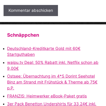
A
l
t
Schnäppchen
e
r
Deutschland-Kreditkarte Gold mit 60€
n
Startguthaben
a
waipu.tv Deal: 50% Rabatt inkl. Netflix schon ab
t
9,00€
i
v
Ostsee: Übernachtung im 4*S Dorint Seehotel
e
Binz am Strand mit Frühstück & Therme ab 75€
:
p.P.
FRANZIS: Heimwerker eBook-Paket gratis
3er Pack Benetton Undershirts für 33,24€ inkl.