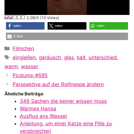
l
2,08/5 (13 Votes)
a
teilen
teilen
teilen
E-Mail
y
Kategorien
Filmchen
Schlagwörter
eingießen
,
geräusch
,
glas
,
kalt
,
unterschied
,
V
warm
,
wasser
Picdump #685
i
Perspektive auf der Rolltreppe ändern
Ähnliche Beiträge
349 Sachen die keiner wissen muss
d
Warmes Hansa
Ausflug ans Wasser
Anleitung, um einer Katze eine Pille zu
verabreichen