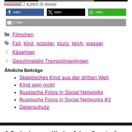
4,20/5 (5 Votes)
a
teilen
teilen
teilen
E-Mail
y
Kategorien
Filmchen
Schlagwörter
Fail
,
kind
,
scooter
,
sturz
,
teich
,
wasser
V
Käsetiger
Geschmeidig Trampolinspringen
i
Ähnliche Beiträge
Skeptisches Kind aus der dritten Welt
Kind sein rockt
d
Russische Fotos in Social Networks
Russische Fotos in Social Networks #2
Datenschutz
e