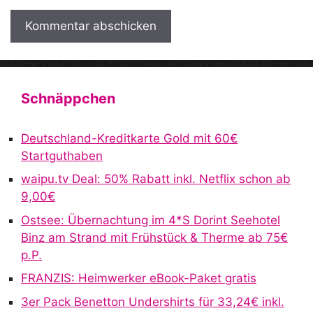
A
l
t
Schnäppchen
e
r
Deutschland-Kreditkarte Gold mit 60€
n
Startguthaben
a
waipu.tv Deal: 50% Rabatt inkl. Netflix schon ab
t
9,00€
i
v
Ostsee: Übernachtung im 4*S Dorint Seehotel
e
Binz am Strand mit Frühstück & Therme ab 75€
:
p.P.
FRANZIS: Heimwerker eBook-Paket gratis
3er Pack Benetton Undershirts für 33,24€ inkl.