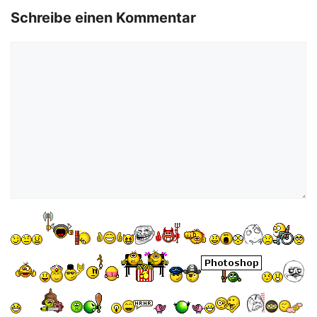
o
Schreibe einen Kommentar
Kommentar