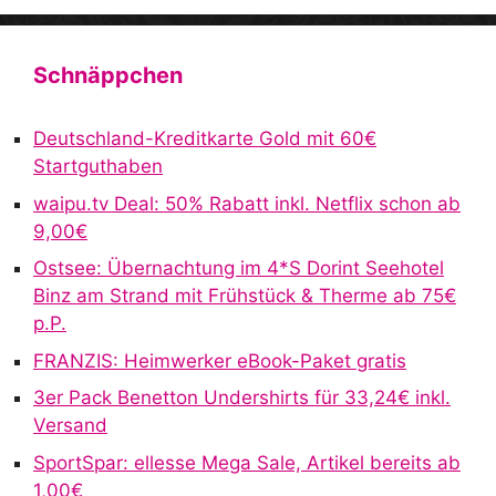
A
l
t
Schnäppchen
e
r
Deutschland-Kreditkarte Gold mit 60€
n
Startguthaben
a
waipu.tv Deal: 50% Rabatt inkl. Netflix schon ab
t
9,00€
i
v
Ostsee: Übernachtung im 4*S Dorint Seehotel
e
Binz am Strand mit Frühstück & Therme ab 75€
:
p.P.
FRANZIS: Heimwerker eBook-Paket gratis
3er Pack Benetton Undershirts für 33,24€ inkl.
Versand
SportSpar: ellesse Mega Sale, Artikel bereits ab
1,00€