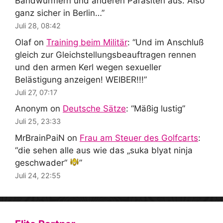
Bandwürmern und anderen Parasiten aus. Also
ganz sicher in Berlin…
”
Juli 28, 08:42
Olaf
on
Training beim Militär
: “
Und im Anschluß
gleich zur Gleichstellungsbeauftragen rennen
und den armen Kerl wegen sexueller
Belästigung anzeigen! WEIBER!!!
”
Juli 27, 07:17
Anonym
on
Deutsche Sätze
: “
Mäßig lustig
”
Juli 25, 23:33
MrBrainPaiN
on
Frau am Steuer des Golfcarts
:
“
die sehen alle aus wie das „suka blyat ninja
geschwader“
”
Juli 24, 22:55