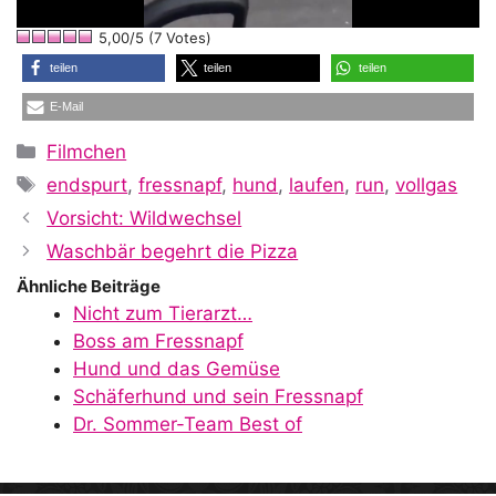
l
5,00/5 (7 Votes)
a
teilen
teilen
teilen
E-Mail
y
Kategorien
Filmchen
Schlagwörter
endspurt
,
fressnapf
,
hund
,
laufen
,
run
,
vollgas
V
Vorsicht: Wildwechsel
Waschbär begehrt die Pizza
i
Ähnliche Beiträge
Nicht zum Tierarzt…
Boss am Fressnapf
d
Hund und das Gemüse
Schäferhund und sein Fressnapf
Dr. Sommer-Team Best of
e