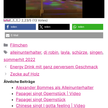
l
2,23/5 (13 Votes)
a
teilen
teilen
teilen
E-Mail
y
Kategorien
Filmchen
Schlagwörter
alleinunterhalter
,
dj robin
,
layla
,
schürze
,
singen
,
V
sommerhit 2022
Energy Drink mit ganz perversem Geschmack
i
Zecke auf Holz
Ähnliche Beiträge
Alexander Bommes als Alleinunterhalter
d
Papagei singt Opernstück | Video
Papagei singt Opernstück
Chinese singt I gotta feeling | Video