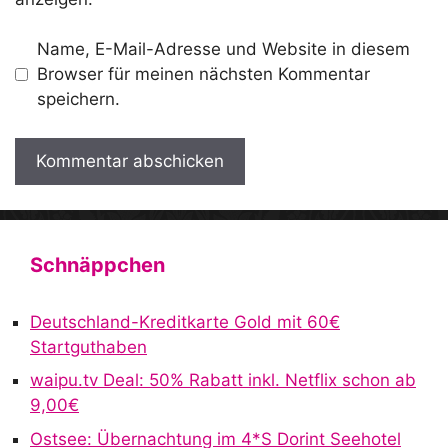
Name, E-Mail-Adresse und Website in diesem
Browser für meinen nächsten Kommentar
speichern.
A
l
t
Schnäppchen
e
r
Deutschland-Kreditkarte Gold mit 60€
n
Startguthaben
a
waipu.tv Deal: 50% Rabatt inkl. Netflix schon ab
t
9,00€
i
v
Ostsee: Übernachtung im 4*S Dorint Seehotel