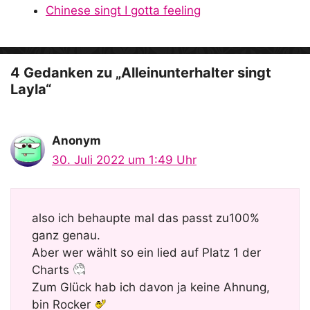
e
Chinese singt I gotta feeling
o
4 Gedanken zu „Alleinunterhalter singt
Layla“
Anonym
30. Juli 2022 um 1:49 Uhr
also ich behaupte mal das passt zu100%
ganz genau.
Aber wer wählt so ein lied auf Platz 1 der
Charts
Zum Glück hab ich davon ja keine Ahnung,
bin Rocker