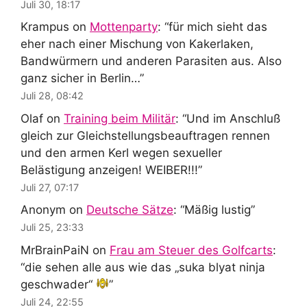
Juli 30, 18:17
Krampus
on
Mottenparty
: “
für mich sieht das
eher nach einer Mischung von Kakerlaken,
Bandwürmern und anderen Parasiten aus. Also
ganz sicher in Berlin…
”
Juli 28, 08:42
Olaf
on
Training beim Militär
: “
Und im Anschluß
gleich zur Gleichstellungsbeauftragen rennen
und den armen Kerl wegen sexueller
Belästigung anzeigen! WEIBER!!!
”
Juli 27, 07:17
Anonym
on
Deutsche Sätze
: “
Mäßig lustig
”
Juli 25, 23:33
MrBrainPaiN
on
Frau am Steuer des Golfcarts
:
“
die sehen alle aus wie das „suka blyat ninja
geschwader“
”
Juli 24, 22:55