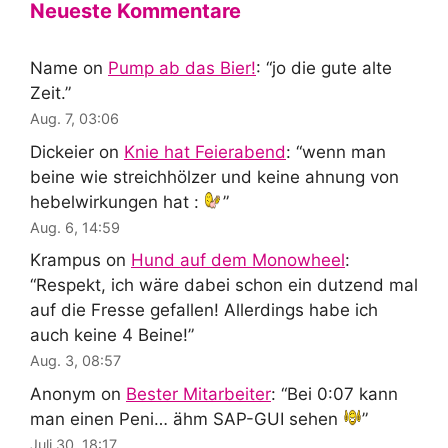
Neueste Kommentare
Name
on
Pump ab das Bier!
: “
jo die gute alte
Zeit.
”
Aug. 7, 03:06
Dickeier
on
Knie hat Feierabend
: “
wenn man
beine wie streichhölzer und keine ahnung von
hebelwirkungen hat :
”
Aug. 6, 14:59
Krampus
on
Hund auf dem Monowheel
:
“
Respekt, ich wäre dabei schon ein dutzend mal
auf die Fresse gefallen! Allerdings habe ich
auch keine 4 Beine!
”
Aug. 3, 08:57
Anonym
on
Bester Mitarbeiter
: “
Bei 0:07 kann
man einen Peni… ähm SAP-GUI sehen
”
Juli 30, 18:17