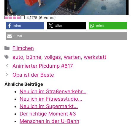
l
4,17/5 (6 Votes)
a
teilen
teilen
teilen
E-Mail
y
Kategorien
Filmchen
Schlagwörter
auto
,
bühne
,
vollgas
,
warten
,
werkstatt
V
Animierter Picdump #617
Opa ist der Beste
i
Ähnliche Beiträge
Neulich im Straßenverkehr…
Neulich im Fitnessstudio…
d
Neulich im Supermarkt…
Der richtige Moment #3
Menschen in der U-Bahn