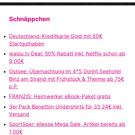
A
l
t
Schnäppchen
e
r
Deutschland-Kreditkarte Gold mit 60€
n
Startguthaben
a
waipu.tv Deal: 50% Rabatt inkl. Netflix schon ab
t
9,00€
i
v
Ostsee: Übernachtung im 4*S Dorint Seehotel
e
Binz am Strand mit Frühstück & Therme ab 75€
:
p.P.
FRANZIS: Heimwerker eBook-Paket gratis
3er Pack Benetton Undershirts für 33,24€ inkl.
Versand
SportSpar: ellesse Mega Sale, Artikel bereits ab
1,00€