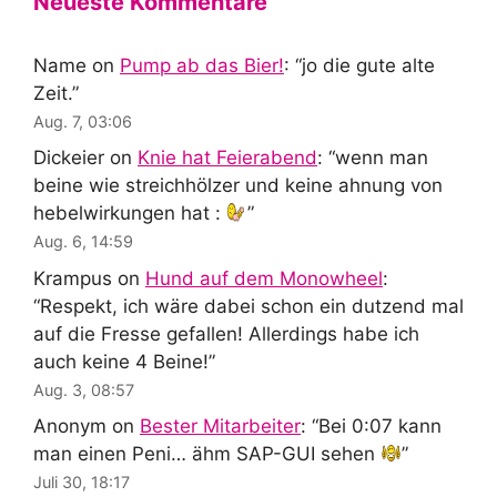
Neueste Kommentare
Name
on
Pump ab das Bier!
: “
jo die gute alte
Zeit.
”
Aug. 7, 03:06
Dickeier
on
Knie hat Feierabend
: “
wenn man
beine wie streichhölzer und keine ahnung von
hebelwirkungen hat :
”
Aug. 6, 14:59
Krampus
on
Hund auf dem Monowheel
:
“
Respekt, ich wäre dabei schon ein dutzend mal
auf die Fresse gefallen! Allerdings habe ich
auch keine 4 Beine!
”
Aug. 3, 08:57
Anonym
on
Bester Mitarbeiter
: “
Bei 0:07 kann
man einen Peni… ähm SAP-GUI sehen
”
Juli 30, 18:17