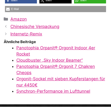
teilen
teilen
teilen
E-Mail
Kategorien
Amazon
Chinesische Verpackung
Internetz-Remix
Ähnliche Beiträge
Panotophia Orpanit® Orgonit Indoor 4er
Rocket
Cloudbuster „Sky Indoor Beamer“
Panotophia Orpanit® Orgonit 7 Chakren
Cheops
Orgonit-Sockel mit sieben Kupferstangen für
nur 4450€
Synchron-Performance im Lufttunnel