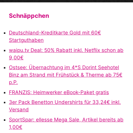
l
t
Schnäppchen
e
r
Deutschland-Kreditkarte Gold mit 60€
n
Startguthaben
a
waipu.tv Deal: 50% Rabatt inkl. Netflix schon ab
t
9,00€
i
v
Ostsee: Übernachtung im 4*S Dorint Seehotel
e
Binz am Strand mit Frühstück & Therme ab 75€
:
p.P.
FRANZIS: Heimwerker eBook-Paket gratis
3er Pack Benetton Undershirts für 33,24€ inkl.
Versand
SportSpar: ellesse Mega Sale, Artikel bereits ab
1,00€