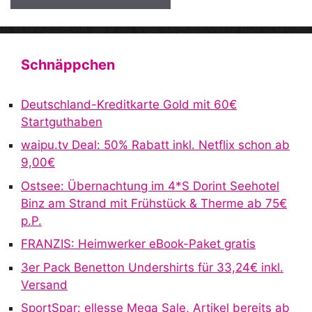
A
l
t
Schnäppchen
e
r
Deutschland-Kreditkarte Gold mit 60€
n
Startguthaben
a
waipu.tv Deal: 50% Rabatt inkl. Netflix schon ab
t
9,00€
i
v
Ostsee: Übernachtung im 4*S Dorint Seehotel
e
Binz am Strand mit Frühstück & Therme ab 75€
:
p.P.
FRANZIS: Heimwerker eBook-Paket gratis
3er Pack Benetton Undershirts für 33,24€ inkl.
Versand
SportSpar: ellesse Mega Sale, Artikel bereits ab