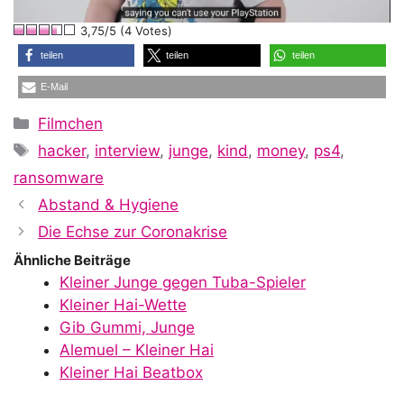
l
3,75/5 (4 Votes)
a
teilen
teilen
teilen
E-Mail
y
Kategorien
Filmchen
Schlagwörter
hacker
,
interview
,
junge
,
kind
,
money
,
ps4
,
V
ransomware
Abstand & Hygiene
i
Die Echse zur Coronakrise
Ähnliche Beiträge
Kleiner Junge gegen Tuba-Spieler
d
Kleiner Hai-Wette
Gib Gummi, Junge
Alemuel – Kleiner Hai
e
Kleiner Hai Beatbox