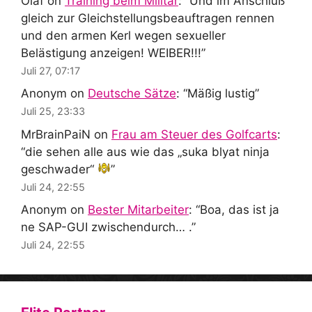
Olaf
on
Training beim Militär
: “
Und im Anschluß
gleich zur Gleichstellungsbeauftragen rennen
und den armen Kerl wegen sexueller
Belästigung anzeigen! WEIBER!!!
”
Juli 27, 07:17
Anonym
on
Deutsche Sätze
: “
Mäßig lustig
”
Juli 25, 23:33
MrBrainPaiN
on
Frau am Steuer des Golfcarts
:
“
die sehen alle aus wie das „suka blyat ninja
geschwader“
”
Juli 24, 22:55
Anonym
on
Bester Mitarbeiter
: “
Boa, das ist ja
ne SAP-GUI zwischendurch… .
”
Juli 24, 22:55