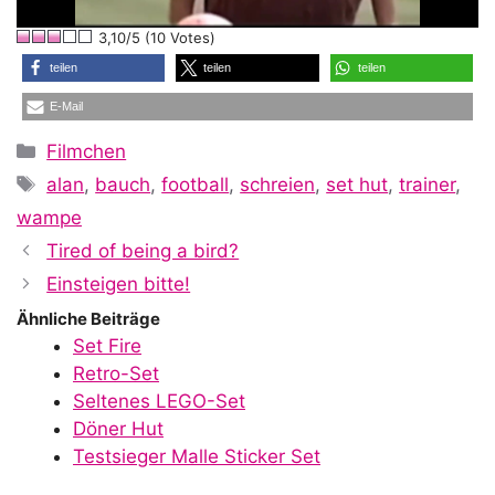
l
3,10/5 (10 Votes)
a
teilen
teilen
teilen
E-Mail
y
Kategorien
Filmchen
Schlagwörter
alan
,
bauch
,
football
,
schreien
,
set hut
,
trainer
,
V
wampe
Tired of being a bird?
i
Einsteigen bitte!
Ähnliche Beiträge
Set Fire
d
Retro-Set
Seltenes LEGO-Set
Döner Hut
e
Testsieger Malle Sticker Set