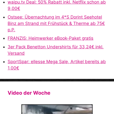
waipu.tv Deal: 50% Rabatt inkl. Netflix schon ab
t
9,00€
i
v
Ostsee: Übernachtung im 4*S Dorint Seehotel
e
Binz am Strand mit Frühstück & Therme ab 75€
:
p.P.
FRANZIS: Heimwerker eBook-Paket gratis
3er Pack Benetton Undershirts für 33,24€ inkl.
Versand
SportSpar: ellesse Mega Sale, Artikel bereits ab
1,00€
Video der Woche