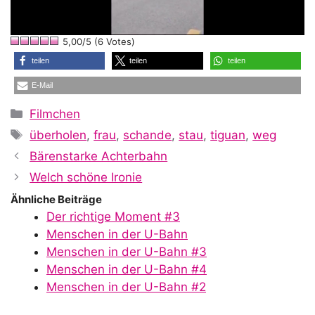
l
5,00/5 (6 Votes)
a
teilen
teilen
teilen
E-Mail
y
Kategorien
Filmchen
Schlagwörter
überholen
,
frau
,
schande
,
stau
,
tiguan
,
weg
V
Bärenstarke Achterbahn
Welch schöne Ironie
i
Ähnliche Beiträge
Der richtige Moment #3
Menschen in der U-Bahn
d
Menschen in der U-Bahn #3
Menschen in der U-Bahn #4
Menschen in der U-Bahn #2