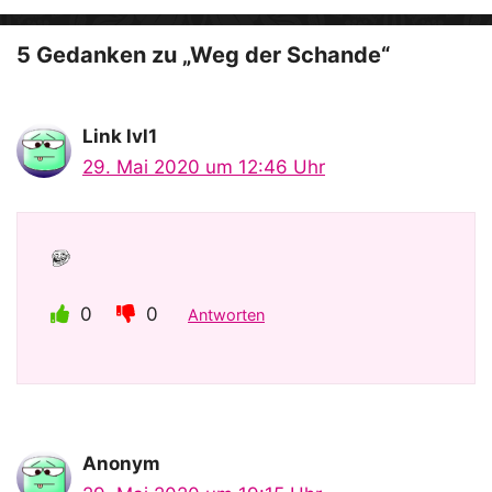
e
o
5 Gedanken zu „Weg der Schande“
Link lvl1
29. Mai 2020 um 12:46 Uhr
0
0
Antworten
Anonym