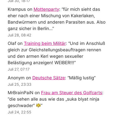
Juli 30, 18:17
Krampus
on
Mottenparty
: “
für mich sieht das
eher nach einer Mischung von Kakerlaken,
Bandwürmern und anderen Parasiten aus. Also
ganz sicher in Berlin…
”
Juli 28, 08:42
Olaf
on
Training beim Militär
: “
Und im Anschluß
gleich zur Gleichstellungsbeauftragen rennen
und den armen Kerl wegen sexueller
Belästigung anzeigen! WEIBER!!!
”
Juli 27, 07:17
Anonym
on
Deutsche Sätze
: “
Mäßig lustig
”
Juli 25, 23:33
MrBrainPaiN
on
Frau am Steuer des Golfcarts
:
“
die sehen alle aus wie das „suka blyat ninja
geschwader“
”
Juli 24, 22:55