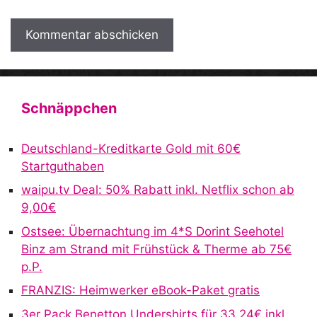
A
l
t
Schnäppchen
e
r
Deutschland-Kreditkarte Gold mit 60€
n
Startguthaben
a
waipu.tv Deal: 50% Rabatt inkl. Netflix schon ab
t
9,00€
i
v
Ostsee: Übernachtung im 4*S Dorint Seehotel
e
Binz am Strand mit Frühstück & Therme ab 75€
:
p.P.
FRANZIS: Heimwerker eBook-Paket gratis
3er Pack Benetton Undershirts für 33,24€ inkl.