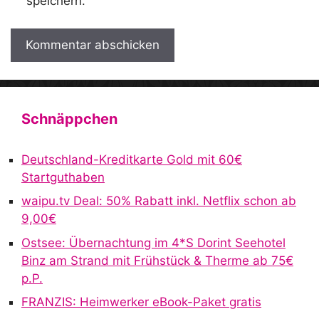
speichern.
A
l
t
Schnäppchen
e
r
Deutschland-Kreditkarte Gold mit 60€
n
Startguthaben
a
waipu.tv Deal: 50% Rabatt inkl. Netflix schon ab
t
9,00€
i
v
Ostsee: Übernachtung im 4*S Dorint Seehotel
e
Binz am Strand mit Frühstück & Therme ab 75€
:
p.P.
FRANZIS: Heimwerker eBook-Paket gratis