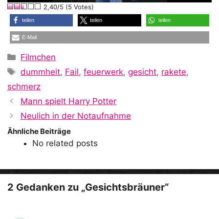
2,40/5 (5 Votes)
a
teilen
teilen
teilen
E-Mail
y
Kategorien
Filmchen
Schlagwörter
dummheit
,
Fail
,
feuerwerk
,
gesicht
,
rakete
,
V
schmerz
Mann spielt Harry Potter
i
Neulich in der Notaufnahme
Ähnliche Beiträge
No related posts
d
e
2 Gedanken zu „Gesichtsbräuner“