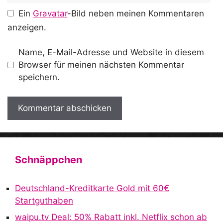
Ein
Gravatar
-Bild neben meinen Kommentaren
anzeigen.
Name, E-Mail-Adresse und Website in diesem
Browser für meinen nächsten Kommentar
speichern.
A
l
t
Schnäppchen
e
r
Deutschland-Kreditkarte Gold mit 60€
n
Startguthaben
a
waipu.tv Deal: 50% Rabatt inkl. Netflix schon ab
t