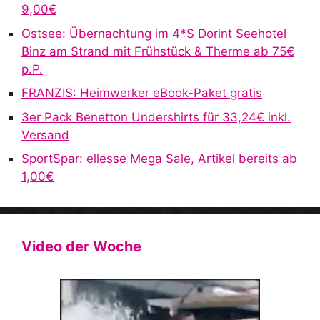
9,00€
i
v
Ostsee: Übernachtung im 4*S Dorint Seehotel
e
Binz am Strand mit Frühstück & Therme ab 75€
:
p.P.
FRANZIS: Heimwerker eBook-Paket gratis
3er Pack Benetton Undershirts für 33,24€ inkl.
Versand
SportSpar: ellesse Mega Sale, Artikel bereits ab
1,00€
Video der Woche