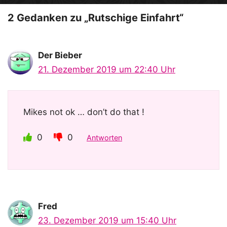
o
2 Gedanken zu „Rutschige Einfahrt“
Der Bieber
21. Dezember 2019 um 22:40 Uhr
Mikes not ok … don’t do that !
0
0
Antworten
Fred
23. Dezember 2019 um 15:40 Uhr