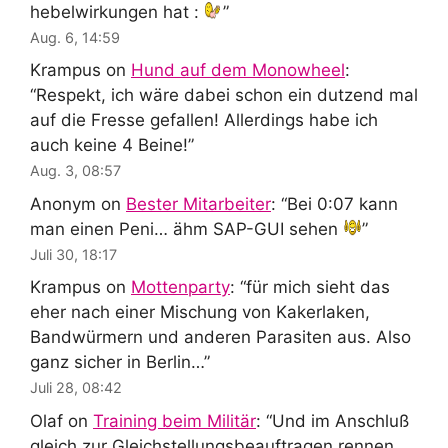
hebelwirkungen hat :
”
Aug. 6, 14:59
Krampus
on
Hund auf dem Monowheel
:
“
Respekt, ich wäre dabei schon ein dutzend mal
auf die Fresse gefallen! Allerdings habe ich
auch keine 4 Beine!
”
Aug. 3, 08:57
Anonym
on
Bester Mitarbeiter
: “
Bei 0:07 kann
man einen Peni… ähm SAP-GUI sehen
”
Juli 30, 18:17
Krampus
on
Mottenparty
: “
für mich sieht das
eher nach einer Mischung von Kakerlaken,
Bandwürmern und anderen Parasiten aus. Also
ganz sicher in Berlin…
”
Juli 28, 08:42
Olaf
on
Training beim Militär
: “
Und im Anschluß
gleich zur Gleichstellungsbeauftragen rennen