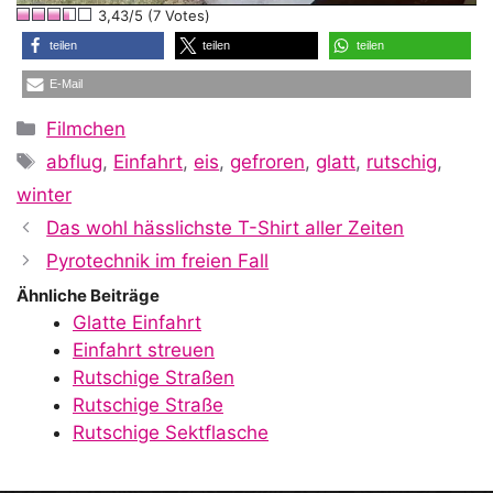
3,43/5 (7 Votes)
a
teilen
teilen
teilen
E-Mail
y
Kategorien
Filmchen
Schlagwörter
abflug
,
Einfahrt
,
eis
,
gefroren
,
glatt
,
rutschig
,
V
winter
Das wohl hässlichste T-Shirt aller Zeiten
i
Pyrotechnik im freien Fall
Ähnliche Beiträge
Glatte Einfahrt
d
Einfahrt streuen
Rutschige Straßen
Rutschige Straße
e
Rutschige Sektflasche