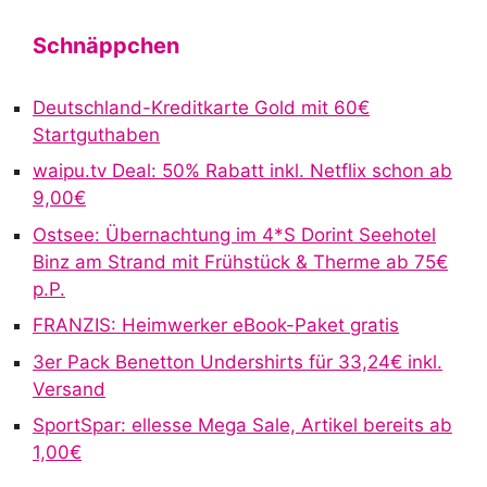
l
t
Schnäppchen
e
r
Deutschland-Kreditkarte Gold mit 60€
n
Startguthaben
a
waipu.tv Deal: 50% Rabatt inkl. Netflix schon ab
t
9,00€
i
v
Ostsee: Übernachtung im 4*S Dorint Seehotel
e
Binz am Strand mit Frühstück & Therme ab 75€
:
p.P.
FRANZIS: Heimwerker eBook-Paket gratis
3er Pack Benetton Undershirts für 33,24€ inkl.
Versand
SportSpar: ellesse Mega Sale, Artikel bereits ab
1,00€