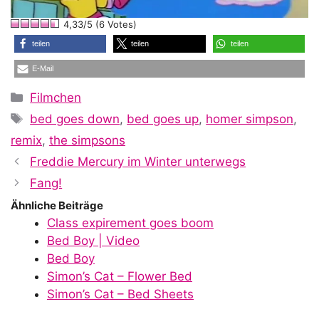
l
4,33/5 (6 Votes)
a
teilen
teilen
teilen
E-Mail
y
Kategorien
Filmchen
Schlagwörter
bed goes down
,
bed goes up
,
homer simpson
,
V
remix
,
the simpsons
Freddie Mercury im Winter unterwegs
i
Fang!
Ähnliche Beiträge
Class expirement goes boom
d
Bed Boy | Video
Bed Boy
Simon’s Cat – Flower Bed
e
Simon’s Cat – Bed Sheets