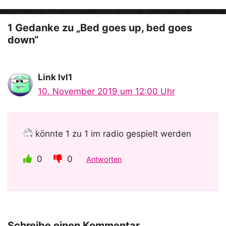
o
1 Gedanke zu „Bed goes up, bed goes
down“
Link lvl1
10. November 2019 um 12:00 Uhr
könnte 1 zu 1 im radio gespielt werden
0
0
Antworten
Schreibe einen Kommentar