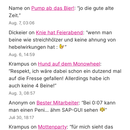
Name
on
Pump ab das Bier!
: “
jo die gute alte
Zeit.
”
Aug. 7, 03:06
Dickeier
on
Knie hat Feierabend
: “
wenn man
beine wie streichhölzer und keine ahnung von
hebelwirkungen hat :
”
Aug. 6, 14:59
Krampus
on
Hund auf dem Monowheel
:
“
Respekt, ich wäre dabei schon ein dutzend mal
auf die Fresse gefallen! Allerdings habe ich
auch keine 4 Beine!
”
Aug. 3, 08:57
Anonym
on
Bester Mitarbeiter
: “
Bei 0:07 kann
man einen Peni… ähm SAP-GUI sehen
”
Juli 30, 18:17
Krampus
on
Mottenparty
: “
für mich sieht das