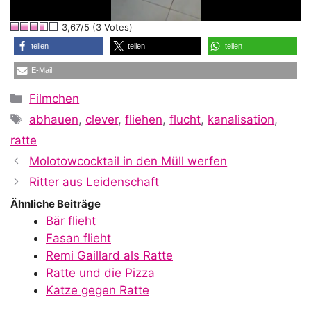
l
3,67/5 (3 Votes)
a
teilen
teilen
teilen
E-Mail
y
Kategorien
Filmchen
Schlagwörter
abhauen
,
clever
,
fliehen
,
flucht
,
kanalisation
,
V
ratte
Molotowcocktail in den Müll werfen
i
Ritter aus Leidenschaft
Ähnliche Beiträge
Bär flieht
d
Fasan flieht
Remi Gaillard als Ratte
Ratte und die Pizza
e
Katze gegen Ratte