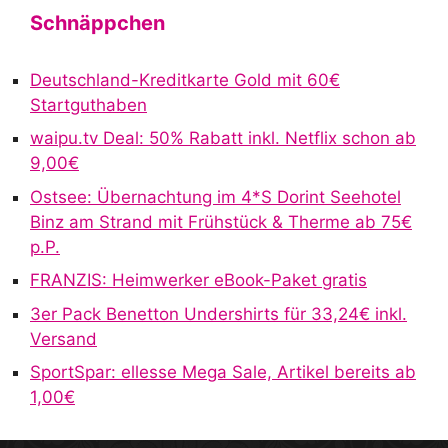
t
Schnäppchen
e
r
Deutschland-Kreditkarte Gold mit 60€
n
Startguthaben
a
waipu.tv Deal: 50% Rabatt inkl. Netflix schon ab
t
9,00€
i
v
Ostsee: Übernachtung im 4*S Dorint Seehotel
e
Binz am Strand mit Frühstück & Therme ab 75€
:
p.P.
FRANZIS: Heimwerker eBook-Paket gratis
3er Pack Benetton Undershirts für 33,24€ inkl.
Versand
SportSpar: ellesse Mega Sale, Artikel bereits ab
1,00€