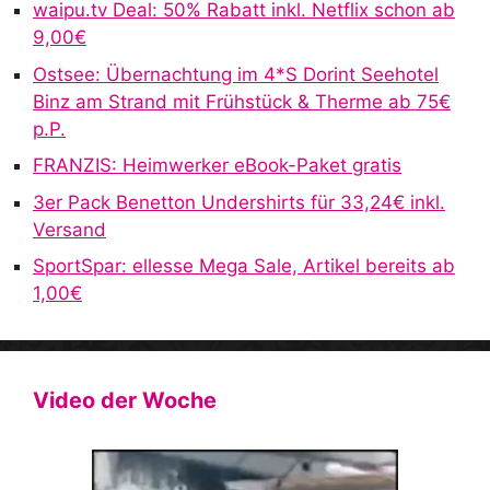
waipu.tv Deal: 50% Rabatt inkl. Netflix schon ab
t
9,00€
i
v
Ostsee: Übernachtung im 4*S Dorint Seehotel
e
Binz am Strand mit Frühstück & Therme ab 75€
:
p.P.
FRANZIS: Heimwerker eBook-Paket gratis
3er Pack Benetton Undershirts für 33,24€ inkl.
Versand
SportSpar: ellesse Mega Sale, Artikel bereits ab
1,00€
Video der Woche