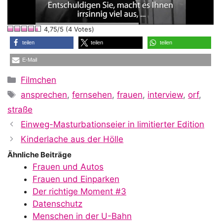
l
4,75/5 (4 Votes)
a
teilen
teilen
teilen
E-Mail
y
Kategorien
Filmchen
Schlagwörter
ansprechen
,
fernsehen
,
frauen
,
interview
,
orf
,
V
straße
Einweg-Masturbationseier in limitierter Edition
i
Kinderlache aus der Hölle
Ähnliche Beiträge
Frauen und Autos
d
Frauen und Einparken
Der richtige Moment #3
Datenschutz
Menschen in der U-Bahn