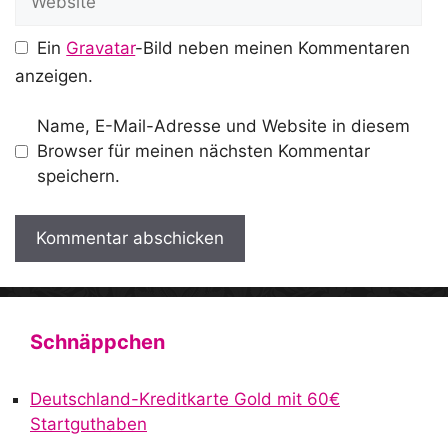
Ein
Gravatar
-Bild neben meinen Kommentaren
anzeigen.
Name, E-Mail-Adresse und Website in diesem
Browser für meinen nächsten Kommentar
speichern.
A
l
t
Schnäppchen
e
r
Deutschland-Kreditkarte Gold mit 60€
n
Startguthaben
a