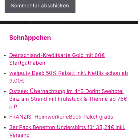
A
l
t
Schnäppchen
e
r
Deutschland-Kreditkarte Gold mit 60€
n
Startguthaben
a
waipu.tv Deal: 50% Rabatt inkl. Netflix schon ab
t
9,00€
i
v
Ostsee: Übernachtung im 4*S Dorint Seehotel
e
Binz am Strand mit Frühstück & Therme ab 75€
:
p.P.
FRANZIS: Heimwerker eBook-Paket gratis
3er Pack Benetton Undershirts für 33,24€ inkl.
Versand