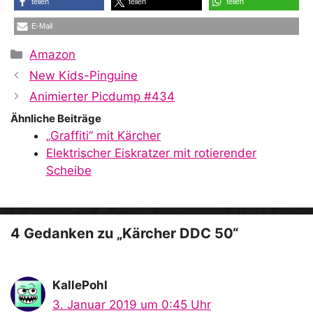
teilen
teilen
teilen
E-Mail
Kategorien
Amazon
New Kids-Pinguine
Animierter Picdump #434
Ähnliche Beiträge
„Graffiti“ mit Kärcher
Elektrischer Eiskratzer mit rotierender
Scheibe
4 Gedanken zu „Kärcher DDC 50“
KallePohl
3. Januar 2019 um 0:45 Uhr