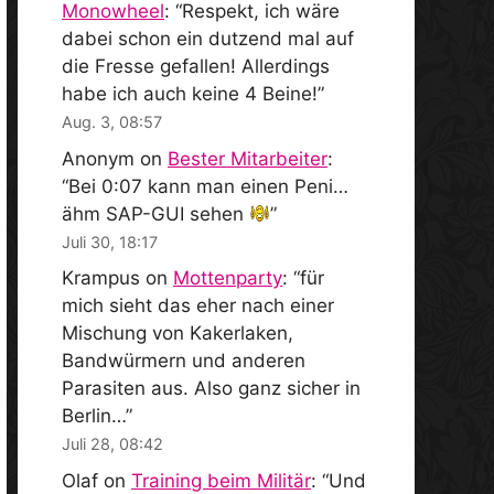
Monowheel
: “
Respekt, ich wäre
dabei schon ein dutzend mal auf
die Fresse gefallen! Allerdings
habe ich auch keine 4 Beine!
”
Aug. 3, 08:57
Anonym
on
Bester Mitarbeiter
:
“
Bei 0:07 kann man einen Peni…
ähm SAP-GUI sehen
”
Juli 30, 18:17
Krampus
on
Mottenparty
: “
für
mich sieht das eher nach einer
Mischung von Kakerlaken,
Bandwürmern und anderen
Parasiten aus. Also ganz sicher in
Berlin…
”
Juli 28, 08:42
Olaf
on
Training beim Militär
: “
Und