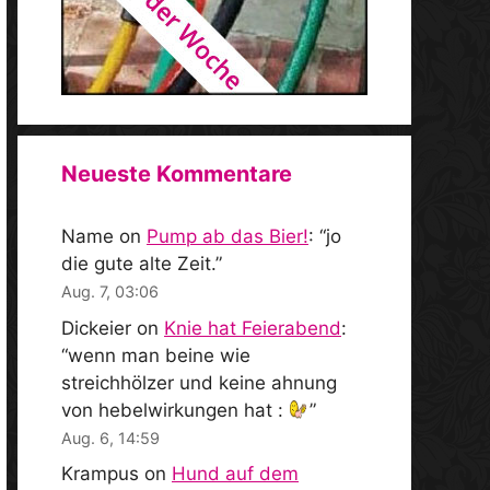
Neueste Kommentare
Name
on
Pump ab das Bier!
: “
jo
die gute alte Zeit.
”
Aug. 7, 03:06
Dickeier
on
Knie hat Feierabend
:
“
wenn man beine wie
streichhölzer und keine ahnung
von hebelwirkungen hat :
”
Aug. 6, 14:59
Krampus
on
Hund auf dem