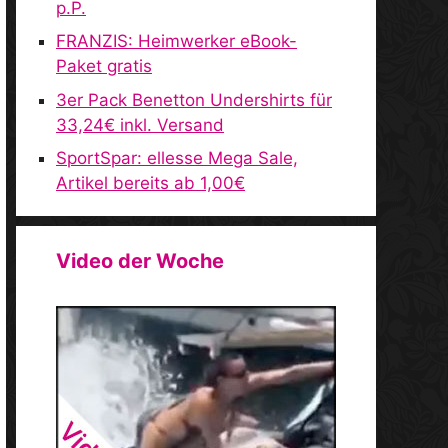
p.P.
FRANZIS: Heimwerker eBook-
Paket gratis
3er Pack Benetton Undershirts für
33,24€ inkl. Versand
SportSpar: ellesse Mega Sale,
Artikel bereits ab 1,00€
Video der Woche