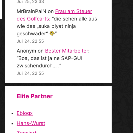
Juli 25, 23:33
MrBrainPaiN
on
Frau am Steuer
des Golfcarts
: “
die sehen alle aus
wie das „suka blyat ninja
geschwader“
”
Juli 24, 22:55
Anonym
on
Bester Mitarbeiter
:
“
Boa, das ist ja ne SAP-GUI
zwischendurch… .
”
Juli 24, 22:55
Elite Partner
Eblogx
Hans-Wurst