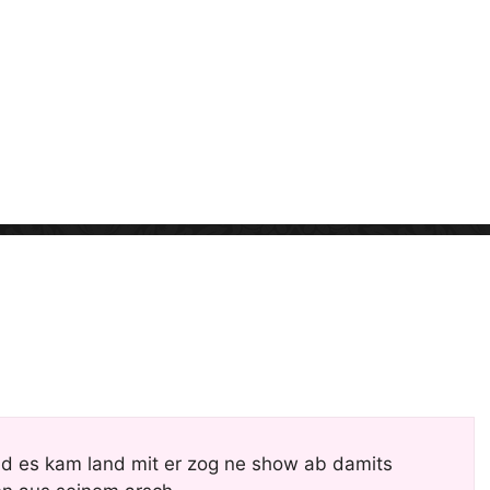
i
d
e
o
und es kam land mit er zog ne show ab damits