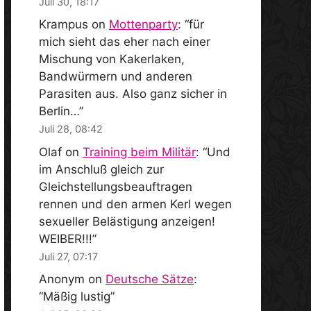
Juli 30, 18:17
Krampus
on
Mottenparty
: “
für
mich sieht das eher nach einer
Mischung von Kakerlaken,
Bandwürmern und anderen
Parasiten aus. Also ganz sicher in
Berlin…
”
Juli 28, 08:42
Olaf
on
Training beim Militär
: “
Und
im Anschluß gleich zur
Gleichstellungsbeauftragen
rennen und den armen Kerl wegen
sexueller Belästigung anzeigen!
WEIBER!!!
”
Juli 27, 07:17
Anonym
on
Deutsche Sätze
:
“
Mäßig lustig
”