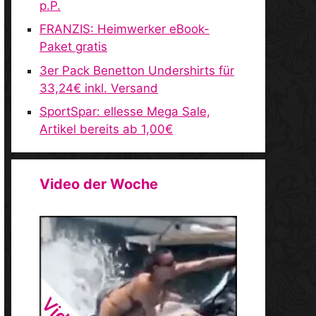
p.P.
FRANZIS: Heimwerker eBook-
Paket gratis
3er Pack Benetton Undershirts für
33,24€ inkl. Versand
SportSpar: ellesse Mega Sale,
Artikel bereits ab 1,00€
Video der Woche