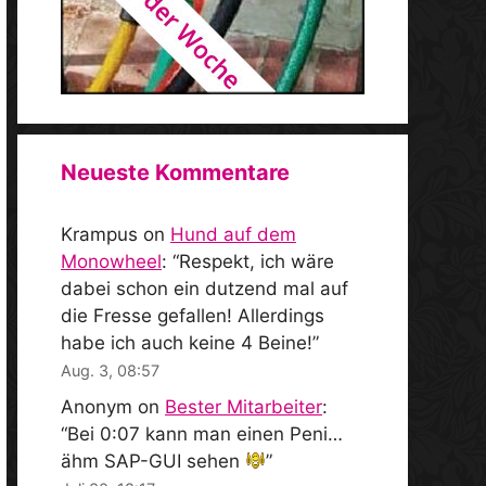
Neueste Kommentare
Krampus
on
Hund auf dem
Monowheel
: “
Respekt, ich wäre
dabei schon ein dutzend mal auf
die Fresse gefallen! Allerdings
habe ich auch keine 4 Beine!
”
Aug. 3, 08:57
Anonym
on
Bester Mitarbeiter
:
“
Bei 0:07 kann man einen Peni…
ähm SAP-GUI sehen
”