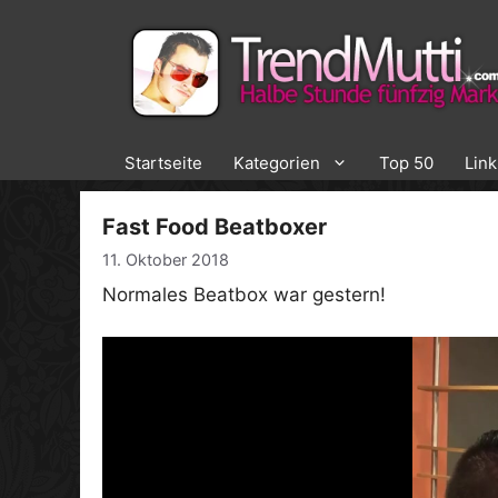
Zum
Inhalt
springen
Startseite
Kategorien
Top 50
Lin
Fast Food Beatboxer
11. Oktober 2018
Normales Beatbox war gestern!