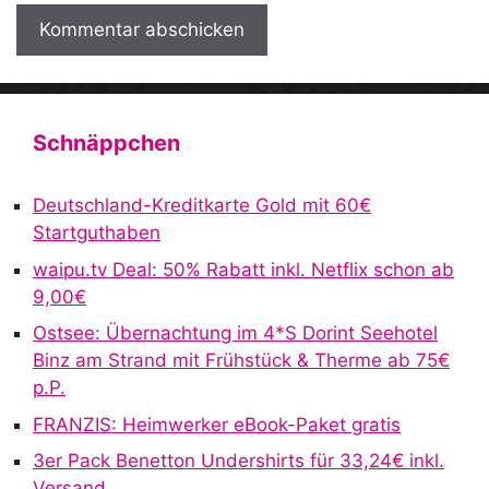
A
l
t
Schnäppchen
e
r
Deutschland-Kreditkarte Gold mit 60€
n
Startguthaben
a
waipu.tv Deal: 50% Rabatt inkl. Netflix schon ab
t
9,00€
i
v
Ostsee: Übernachtung im 4*S Dorint Seehotel
e
Binz am Strand mit Frühstück & Therme ab 75€
:
p.P.
FRANZIS: Heimwerker eBook-Paket gratis
3er Pack Benetton Undershirts für 33,24€ inkl.
Versand