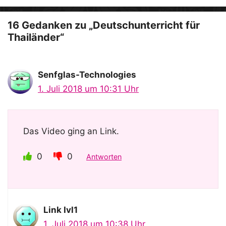
o
16 Gedanken zu „Deutschunterricht für
Thailänder“
Senfglas-Technologies
1. Juli 2018 um 10:31 Uhr
Das Video ging an Link.
0
0
Antworten
Link Ivl1
1. Juli 2018 um 10:38 Uhr