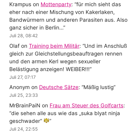
Krampus
on
Mottenparty
: “
für mich sieht das
eher nach einer Mischung von Kakerlaken,
Bandwürmern und anderen Parasiten aus. Also
ganz sicher in Berlin…
”
Juli 28, 08:42
Olaf
on
Training beim Militär
: “
Und im Anschluß
gleich zur Gleichstellungsbeauftragen rennen
und den armen Kerl wegen sexueller
Belästigung anzeigen! WEIBER!!!
”
Juli 27, 07:17
Anonym
on
Deutsche Sätze
: “
Mäßig lustig
”
Juli 25, 23:33
MrBrainPaiN
on
Frau am Steuer des Golfcarts
:
“
die sehen alle aus wie das „suka blyat ninja
geschwader“
”
Juli 24, 22:55