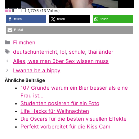
l
1,77/5 (13 Votes)
a
teilen
teilen
teilen
E-Mail
y
Kategorien
Filmchen
Schlagwörter
deutschunterricht
,
lol
,
schule
,
thailänder
V
Alles, was man über Sex wissen muss
I wanna be a hippy
i
Ähnliche Beiträge
107 Gründe warum ein Bier besser als eine
Frau ist…
d
Studenten posieren für ein Foto
Life Hacks für Weihnachten
Die Oscars für die besten visuellen Effekte
e
Perfekt vorbereitet für die Kiss Cam