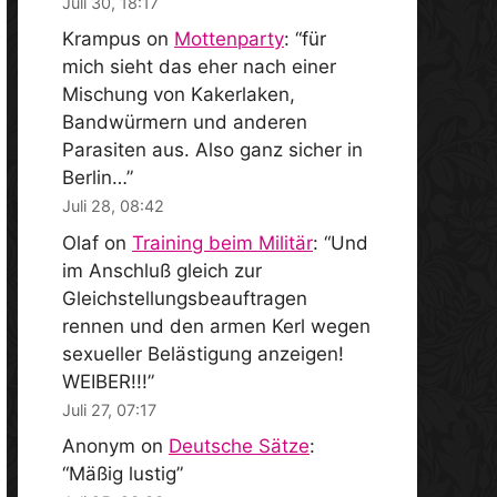
Juli 30, 18:17
Krampus
on
Mottenparty
: “
für
mich sieht das eher nach einer
Mischung von Kakerlaken,
Bandwürmern und anderen
Parasiten aus. Also ganz sicher in
Berlin…
”
Juli 28, 08:42
Olaf
on
Training beim Militär
: “
Und
im Anschluß gleich zur
Gleichstellungsbeauftragen
rennen und den armen Kerl wegen
sexueller Belästigung anzeigen!
WEIBER!!!
”
Juli 27, 07:17
Anonym
on
Deutsche Sätze
:
“
Mäßig lustig
”