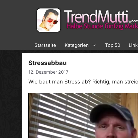
Zum
Inhalt
springen
Startseite
Kategorien
Top 50
Lin
Stressabbau
12. Dezember 2017
Wie baut man Stress ab? Richtig, man streic