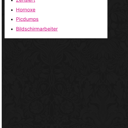
Zensiert
Hornoxe
Picdumps
Bildschirmarbeiter