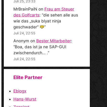
Juli 25, 23:33
MrBrainPaiN
on
Frau am Steuer
des Golfcarts
: “
die sehen alle aus
wie das „suka blyat ninja
geschwader“
”
Juli 24, 22:55
Anonym
on
Bester Mitarbeiter
:
“
Boa, das ist ja ne SAP-GUI
zwischendurch… .
”
Juli 24, 22:55
Elite Partner
Eblogx
Hans-Wurst