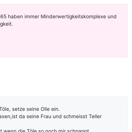
1.65 haben immer Minderwertigkeitskomplexe und
gkeit.
Töle, setze seine Olle ein.
xen,ist da seine Frau und schmeisst Teller
t,wenn die Töle so noch mir schnappt.