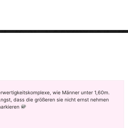
i
d
e
o
wertigkeitskomplexe, wie Männer unter 1,60m.
Angst, dass die größeren sie nicht ernst nehmen
markieren