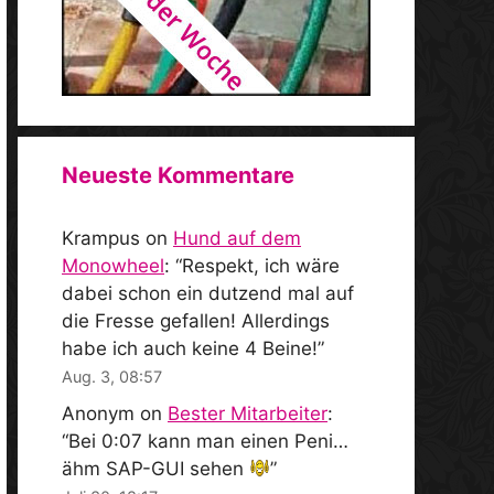
Neueste Kommentare
Krampus
on
Hund auf dem
Monowheel
: “
Respekt, ich wäre
dabei schon ein dutzend mal auf
die Fresse gefallen! Allerdings
habe ich auch keine 4 Beine!
”
Aug. 3, 08:57
Anonym
on
Bester Mitarbeiter
:
“
Bei 0:07 kann man einen Peni…
ähm SAP-GUI sehen
”