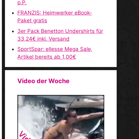
p.P.
FRANZIS: Heimwerker eBook-
Paket gratis
3er Pack Benetton Undershirts für
33,24€ inkl. Versand
SportSpar: ellesse Mega Sale,
Artikel bereits ab 1,00€
Video der Woche