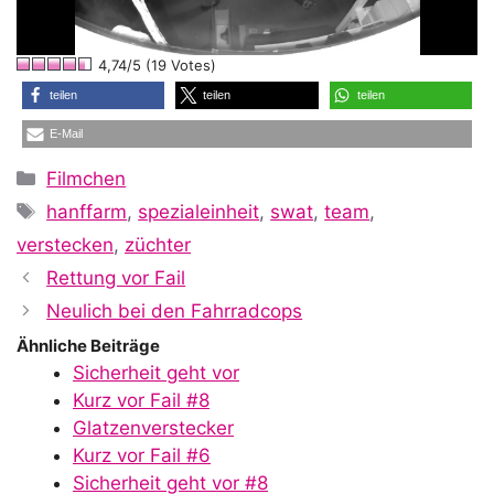
l
4,74/5 (19 Votes)
a
teilen
teilen
teilen
E-Mail
y
Kategorien
Filmchen
Schlagwörter
hanffarm
,
spezialeinheit
,
swat
,
team
,
V
verstecken
,
züchter
Rettung vor Fail
i
Neulich bei den Fahrradcops
Ähnliche Beiträge
Sicherheit geht vor
d
Kurz vor Fail #8
Glatzenverstecker
Kurz vor Fail #6
Sicherheit geht vor #8