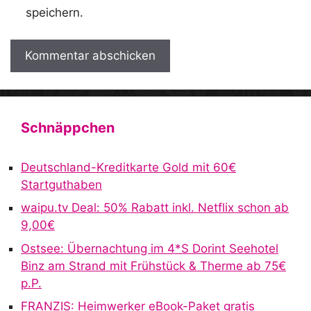
speichern.
A
l
t
Schnäppchen
e
r
Deutschland-Kreditkarte Gold mit 60€
n
Startguthaben
a
waipu.tv Deal: 50% Rabatt inkl. Netflix schon ab
t
9,00€
i
v
Ostsee: Übernachtung im 4*S Dorint Seehotel
e
Binz am Strand mit Frühstück & Therme ab 75€
:
p.P.
FRANZIS: Heimwerker eBook-Paket gratis