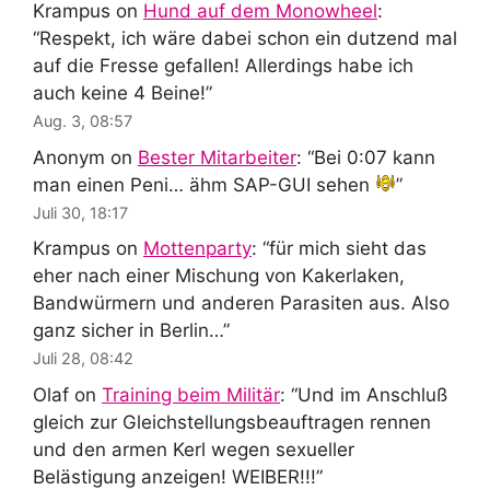
Krampus
on
Hund auf dem Monowheel
:
“
Respekt, ich wäre dabei schon ein dutzend mal
auf die Fresse gefallen! Allerdings habe ich
auch keine 4 Beine!
”
Aug. 3, 08:57
Anonym
on
Bester Mitarbeiter
: “
Bei 0:07 kann
man einen Peni… ähm SAP-GUI sehen
”
Juli 30, 18:17
Krampus
on
Mottenparty
: “
für mich sieht das
eher nach einer Mischung von Kakerlaken,
Bandwürmern und anderen Parasiten aus. Also
ganz sicher in Berlin…
”
Juli 28, 08:42
Olaf
on
Training beim Militär
: “
Und im Anschluß
gleich zur Gleichstellungsbeauftragen rennen
und den armen Kerl wegen sexueller
Belästigung anzeigen! WEIBER!!!
”