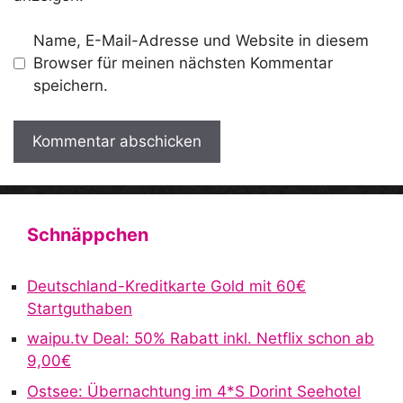
Name, E-Mail-Adresse und Website in diesem
Browser für meinen nächsten Kommentar
speichern.
A
l
t
Schnäppchen
e
r
Deutschland-Kreditkarte Gold mit 60€
n
Startguthaben
a
waipu.tv Deal: 50% Rabatt inkl. Netflix schon ab
t
9,00€
i
v
Ostsee: Übernachtung im 4*S Dorint Seehotel