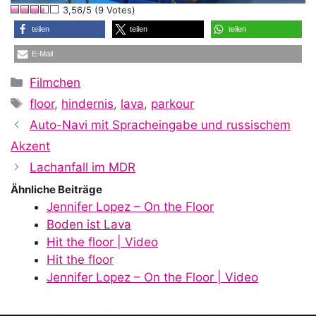
3,56/5 (9 Votes)
a
teilen
teilen
teilen
E-Mail
y
Kategorien
Filmchen
Schlagwörter
floor
,
hindernis
,
lava
,
parkour
V
Auto-Navi mit Spracheingabe und russischem
Akzent
i
Lachanfall im MDR
Ähnliche Beiträge
Jennifer Lopez – On the Floor
d
Boden ist Lava
Hit the floor | Video
Hit the floor
e
Jennifer Lopez – On the Floor | Video