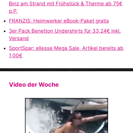
e
Binz am Strand mit Frühstück & Therme ab 75€
:
p.P.
FRANZIS: Heimwerker eBook-Paket gratis
3er Pack Benetton Undershirts für 33,24€ inkl.
Versand
SportSpar: ellesse Mega Sale, Artikel bereits ab
1,00€
Video der Woche