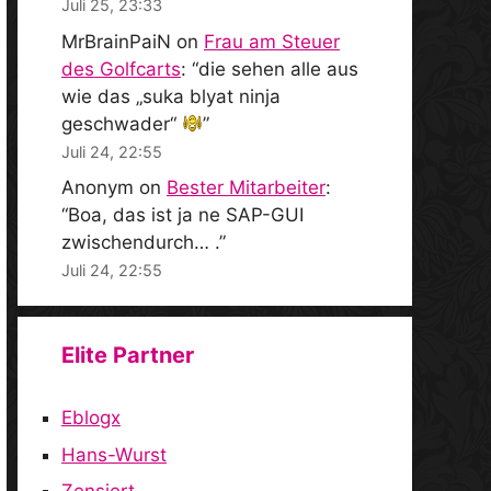
Juli 25, 23:33
MrBrainPaiN
on
Frau am Steuer
des Golfcarts
: “
die sehen alle aus
wie das „suka blyat ninja
geschwader“
”
Juli 24, 22:55
Anonym
on
Bester Mitarbeiter
:
“
Boa, das ist ja ne SAP-GUI
zwischendurch… .
”
Juli 24, 22:55
Elite Partner
Eblogx
Hans-Wurst