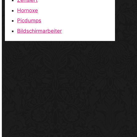
Zensiert
Hornoxe
Picdumps
Bildschirmarbeiter