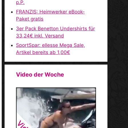
p.P.
FRANZIS: Heimwerker eBook-
Paket gratis
3er Pack Benetton Undershirts für
33,24€ inkl. Versand
SportSpar: ellesse Mega Sale,
Artikel bereits ab 1,00€
Video der Woche