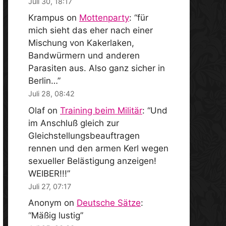
Juli 30, 18:17
Krampus
on
Mottenparty
: “
für
mich sieht das eher nach einer
Mischung von Kakerlaken,
Bandwürmern und anderen
Parasiten aus. Also ganz sicher in
Berlin…
”
Juli 28, 08:42
Olaf
on
Training beim Militär
: “
Und
im Anschluß gleich zur
Gleichstellungsbeauftragen
rennen und den armen Kerl wegen
sexueller Belästigung anzeigen!
WEIBER!!!
”
Juli 27, 07:17
Anonym
on
Deutsche Sätze
:
“
Mäßig lustig
”