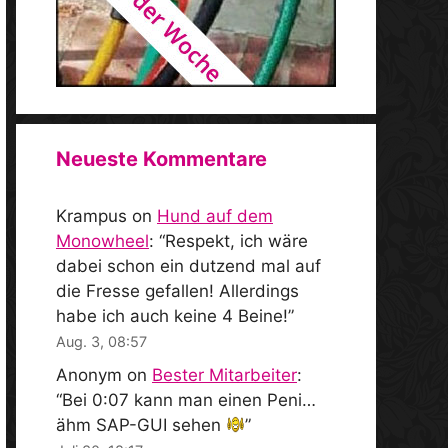
Neueste Kommentare
Krampus
on
Hund auf dem
Monowheel
: “
Respekt, ich wäre
dabei schon ein dutzend mal auf
die Fresse gefallen! Allerdings
habe ich auch keine 4 Beine!
”
Aug. 3, 08:57
Anonym
on
Bester Mitarbeiter
:
“
Bei 0:07 kann man einen Peni…
ähm SAP-GUI sehen
”