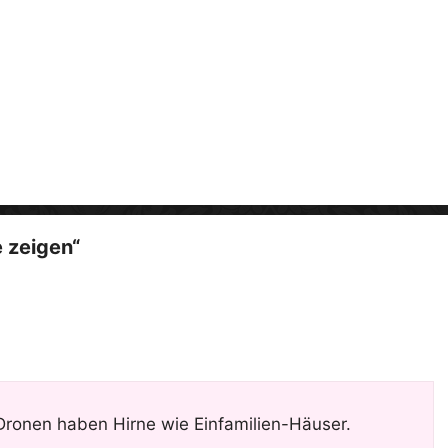
i
d
e
o
 zeigen“
Dronen haben Hirne wie Einfamilien-Häuser.