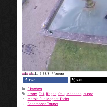
3,86/5 (7 Votes)
teilen
teilen
Kategorien
Filmchen
Schlagwörter
drone
,
Fail
,
fliegen
,
frau
,
Mädchen
,
zunge
Marble Run Magnet Tricks
Schamhaar-Toupet