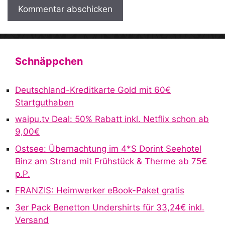
A
l
t
Schnäppchen
e
r
Deutschland-Kreditkarte Gold mit 60€
n
Startguthaben
a
waipu.tv Deal: 50% Rabatt inkl. Netflix schon ab
t
9,00€
i
v
Ostsee: Übernachtung im 4*S Dorint Seehotel
e
Binz am Strand mit Frühstück & Therme ab 75€
:
p.P.
FRANZIS: Heimwerker eBook-Paket gratis
3er Pack Benetton Undershirts für 33,24€ inkl.
Versand