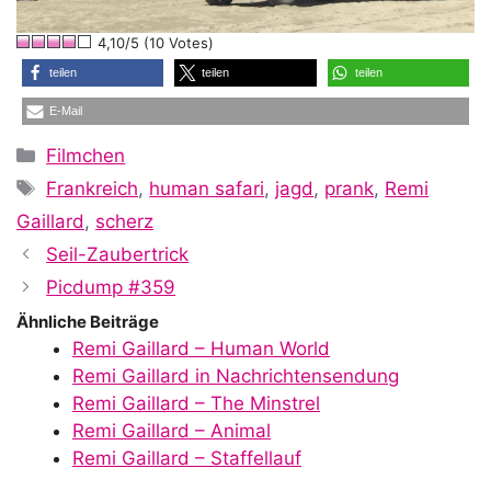
l
4,10/5 (10 Votes)
a
teilen
teilen
teilen
E-Mail
y
Kategorien
Filmchen
Schlagwörter
Frankreich
,
human safari
,
jagd
,
prank
,
Remi
V
Gaillard
,
scherz
Seil-Zaubertrick
i
Picdump #359
Ähnliche Beiträge
Remi Gaillard – Human World
d
Remi Gaillard in Nachrichtensendung
Remi Gaillard – The Minstrel
Remi Gaillard – Animal
e
Remi Gaillard – Staffellauf