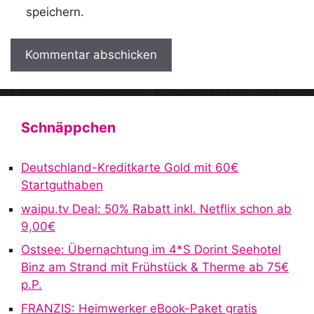
speichern.
A
l
t
Schnäppchen
e
r
Deutschland-Kreditkarte Gold mit 60€
n
Startguthaben
a
waipu.tv Deal: 50% Rabatt inkl. Netflix schon ab
t
9,00€
i
v
Ostsee: Übernachtung im 4*S Dorint Seehotel
e
Binz am Strand mit Frühstück & Therme ab 75€
:
p.P.
FRANZIS: Heimwerker eBook-Paket gratis