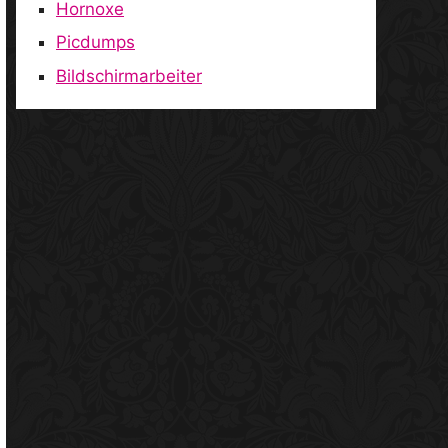
Hornoxe
Picdumps
Bildschirmarbeiter