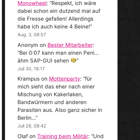
Monowheel
: “
Respekt, ich wäre
dabei schon ein dutzend mal auf
die Fresse gefallen! Allerdings
habe ich auch keine 4 Beine!
”
Aug. 3, 08:57
Anonym
on
Bester Mitarbeiter
:
“
Bei 0:07 kann man einen Peni…
ähm SAP-GUI sehen
”
Juli 30, 18:17
Krampus
on
Mottenparty
: “
für
mich sieht das eher nach einer
Mischung von Kakerlaken,
Bandwürmern und anderen
Parasiten aus. Also ganz sicher in
Berlin…
”
Juli 28, 08:42
Olaf
on
Training beim Militär
: “
Und