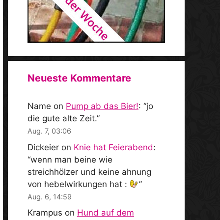
Neueste Kommentare
Name
on
Pump ab das Bier!
: “
jo
die gute alte Zeit.
”
Aug. 7, 03:06
Dickeier
on
Knie hat Feierabend
:
“
wenn man beine wie
streichhölzer und keine ahnung
von hebelwirkungen hat :
”
Aug. 6, 14:59
Krampus
on
Hund auf dem