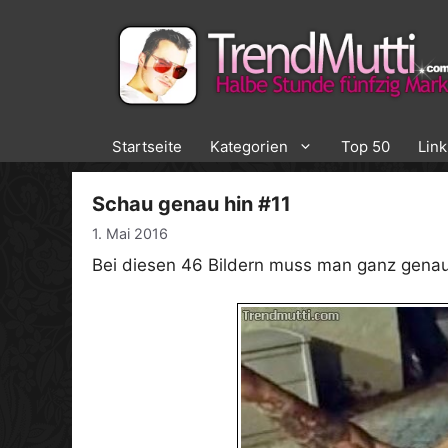
Zum
Inhalt
springen
Startseite
Kategorien
Top 50
Lin
Schau genau hin #11
1. Mai 2016
Bei diesen 46 Bildern muss man ganz gena