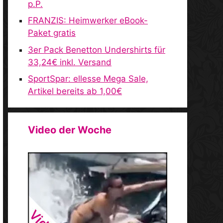
p.P.
FRANZIS: Heimwerker eBook-
Paket gratis
3er Pack Benetton Undershirts für
33,24€ inkl. Versand
SportSpar: ellesse Mega Sale,
Artikel bereits ab 1,00€
Video der Woche