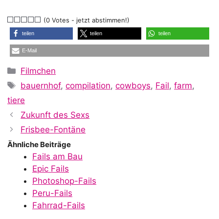
(0 Votes - jetzt abstimmen!)
teilen
teilen
teilen
E-Mail
Kategorien
Filmchen
Schlagwörter
bauernhof
,
compilation
,
cowboys
,
Fail
,
farm
,
tiere
Zukunft des Sexs
Frisbee-Fontäne
Ähnliche Beiträge
Fails am Bau
Epic Fails
Photoshop-Fails
Peru-Fails
Fahrrad-Fails