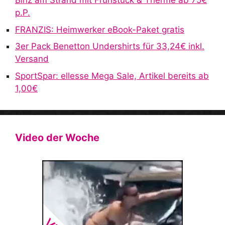
Binz am Strand mit Frühstück & Therme ab 75€
:
p.P.
FRANZIS: Heimwerker eBook-Paket gratis
3er Pack Benetton Undershirts für 33,24€ inkl.
Versand
SportSpar: ellesse Mega Sale, Artikel bereits ab
1,00€
Video der Woche