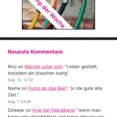
Neueste Kommentare
Rico
on
Männer unter sich
: “
Leider gestellt,
trotzdem ein bisschen lustig
”
Aug. 10, 12:32
Name
on
Pump ab das Bier!
: “
jo die gute alte
Zeit.
”
Aug. 7, 03:06
Dickeier
on
Knie hat Feierabend
: “
wenn man
beine wie streichhölzer und keine ahnung von