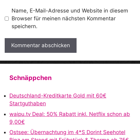
Name, E-Mail-Adresse und Website in diesem
Browser für meinen nächsten Kommentar
speichern.
A
l
t
Schnäppchen
e
r
Deutschland-Kreditkarte Gold mit 60€
n
Startguthaben
a
waipu.tv Deal: 50% Rabatt inkl. Netflix schon ab
t
9,00€
i
v
Ostsee: Übernachtung im 4*S Dorint Seehotel
e