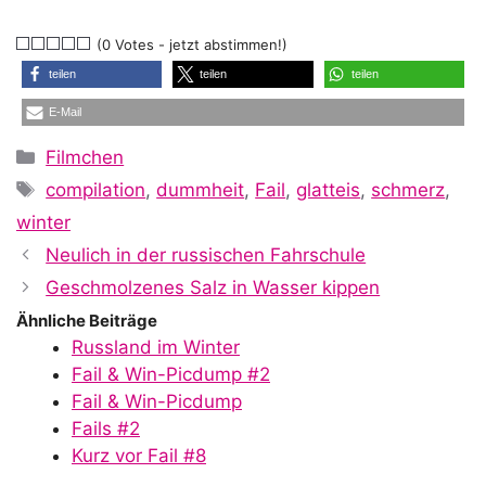
(0 Votes - jetzt abstimmen!)
teilen
teilen
teilen
E-Mail
Kategorien
Filmchen
Schlagwörter
compilation
,
dummheit
,
Fail
,
glatteis
,
schmerz
,
winter
Neulich in der russischen Fahrschule
Geschmolzenes Salz in Wasser kippen
Ähnliche Beiträge
Russland im Winter
Fail & Win-Picdump #2
Fail & Win-Picdump
Fails #2
Kurz vor Fail #8