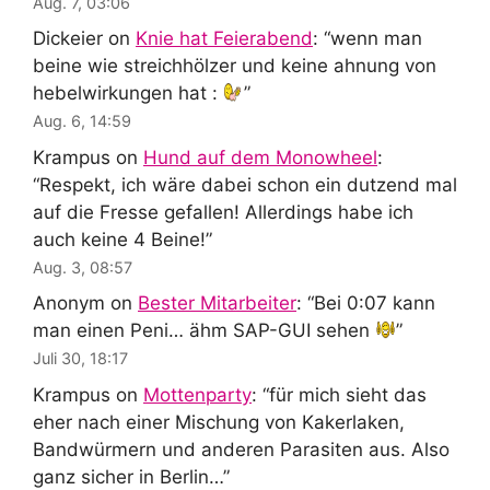
Aug. 7, 03:06
Dickeier
on
Knie hat Feierabend
: “
wenn man
beine wie streichhölzer und keine ahnung von
hebelwirkungen hat :
”
Aug. 6, 14:59
Krampus
on
Hund auf dem Monowheel
:
“
Respekt, ich wäre dabei schon ein dutzend mal
auf die Fresse gefallen! Allerdings habe ich
auch keine 4 Beine!
”
Aug. 3, 08:57
Anonym
on
Bester Mitarbeiter
: “
Bei 0:07 kann
man einen Peni… ähm SAP-GUI sehen
”
Juli 30, 18:17
Krampus
on
Mottenparty
: “
für mich sieht das
eher nach einer Mischung von Kakerlaken,
Bandwürmern und anderen Parasiten aus. Also
ganz sicher in Berlin…
”