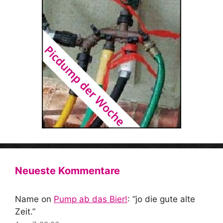
Neueste Kommentare
Name
on
Pump ab das Bier!
: “
jo die gute alte
Zeit.
”