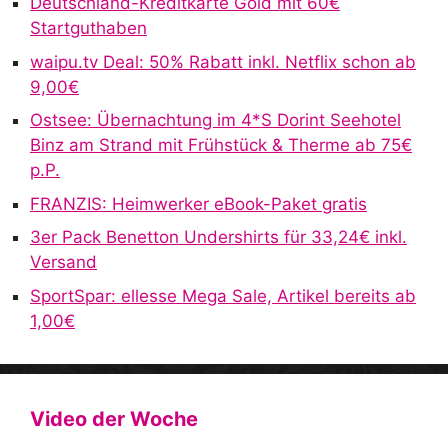
Deutschland-Kreditkarte Gold mit 60€
n
Startguthaben
a
waipu.tv Deal: 50% Rabatt inkl. Netflix schon ab
t
9,00€
i
v
Ostsee: Übernachtung im 4*S Dorint Seehotel
e
Binz am Strand mit Frühstück & Therme ab 75€
:
p.P.
FRANZIS: Heimwerker eBook-Paket gratis
3er Pack Benetton Undershirts für 33,24€ inkl.
Versand
SportSpar: ellesse Mega Sale, Artikel bereits ab
1,00€
Video der Woche