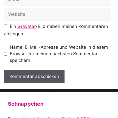
Mail
Website
Ein
Gravatar
-Bild neben meinen Kommentaren
anzeigen.
Name, E-Mail-Adresse und Website in diesem
Browser für meinen nächsten Kommentar
speichern.
A
l
t
Schnäppchen
e
r