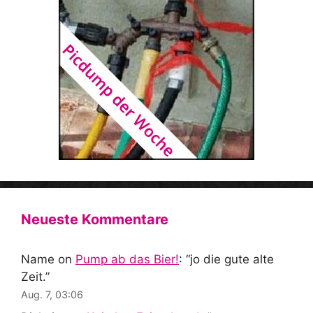
Neueste Kommentare
Name
on
Pump ab das Bier!
: “
jo die gute alte
Zeit.
”
Aug. 7, 03:06