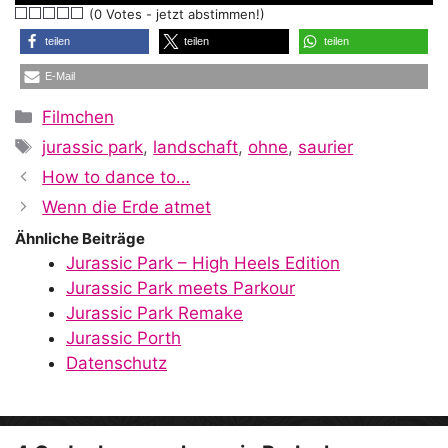
(0 Votes - jetzt abstimmen!)
a
teilen
teilen
teilen
E-Mail
y
Kategorien
Filmchen
Schlagwörter
jurassic park
,
landschaft
,
ohne
,
saurier
V
How to dance to…
Wenn die Erde atmet
i
Ähnliche Beiträge
Jurassic Park – High Heels Edition
Jurassic Park meets Parkour
d
Jurassic Park Remake
Jurassic Porth
Datenschutz
e