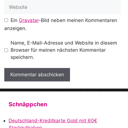
Website
Ein
Gravatar
-Bild neben meinen Kommentaren
anzeigen.
Name, E-Mail-Adresse und Website in diesem
Browser für meinen nächsten Kommentar
speichern.
A
l
t
Schnäppchen
e
r
Deutschland-Kreditkarte Gold mit 60€
n
Startguthaben