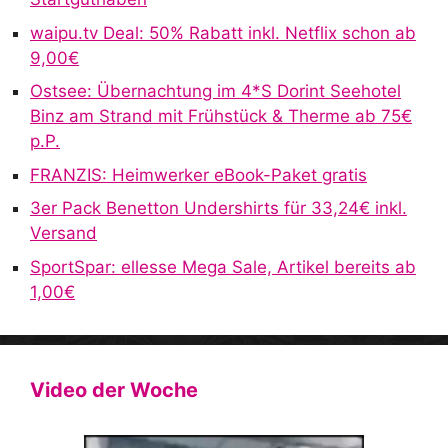
a
waipu.tv Deal: 50% Rabatt inkl. Netflix schon ab
t
9,00€
i
v
Ostsee: Übernachtung im 4*S Dorint Seehotel
e
Binz am Strand mit Frühstück & Therme ab 75€
:
p.P.
FRANZIS: Heimwerker eBook-Paket gratis
3er Pack Benetton Undershirts für 33,24€ inkl.
Versand
SportSpar: ellesse Mega Sale, Artikel bereits ab
1,00€
Video der Woche