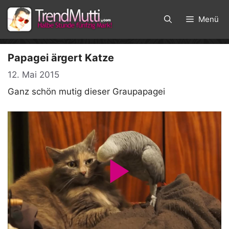
Zum
Inhalt
Menü
springen
Papagei ärgert Katze
12. Mai 2015
Ganz schön mutig dieser Graupapagei
P
l