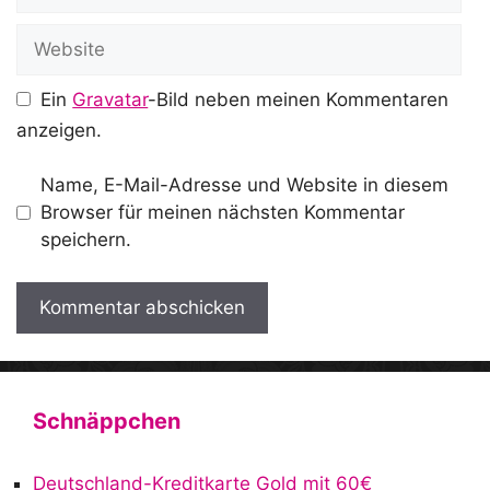
Mail
Website
Ein
Gravatar
-Bild neben meinen Kommentaren
anzeigen.
Name, E-Mail-Adresse und Website in diesem
Browser für meinen nächsten Kommentar
speichern.
A
l
t
Schnäppchen
e
r
Deutschland-Kreditkarte Gold mit 60€