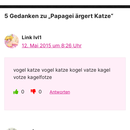
o
5 Gedanken zu „Papagei ärgert Katze“
Link lvl1
12. Mai 2015 um 8:26 Uhr
vogel katze vogel katze kogel vatze kagel
votze kagelfotze
0
0
Antworten