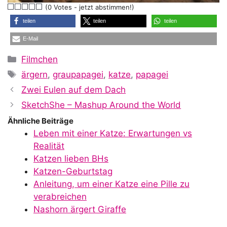
(0 Votes - jetzt abstimmen!)
a
teilen
teilen
teilen
E-Mail
y
Kategorien
Filmchen
Schlagwörter
ärgern
,
graupapagei
,
katze
,
papagei
V
Zwei Eulen auf dem Dach
SketchShe – Mashup Around the World
i
Ähnliche Beiträge
Leben mit einer Katze: Erwartungen vs
Realität
d
Katzen lieben BHs
Katzen-Geburtstag
Anleitung, um einer Katze eine Pille zu
e
verabreichen
Nashorn ärgert Giraffe