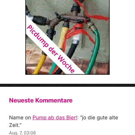
Neueste Kommentare
Name
on
Pump ab das Bier!
: “
jo die gute alte
Zeit.
”
Aug. 7, 03:06