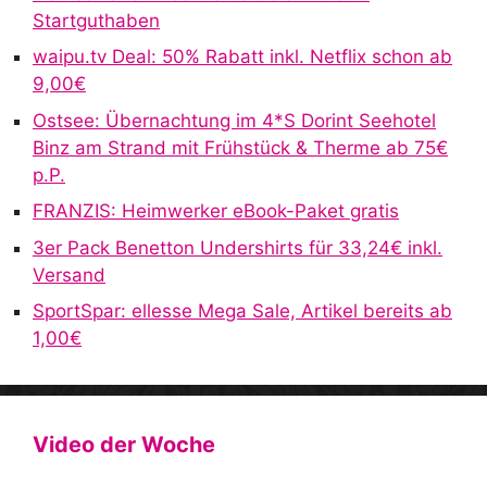
n
Startguthaben
a
waipu.tv Deal: 50% Rabatt inkl. Netflix schon ab
t
9,00€
i
v
Ostsee: Übernachtung im 4*S Dorint Seehotel
e
Binz am Strand mit Frühstück & Therme ab 75€
:
p.P.
FRANZIS: Heimwerker eBook-Paket gratis
3er Pack Benetton Undershirts für 33,24€ inkl.
Versand
SportSpar: ellesse Mega Sale, Artikel bereits ab
1,00€
Video der Woche