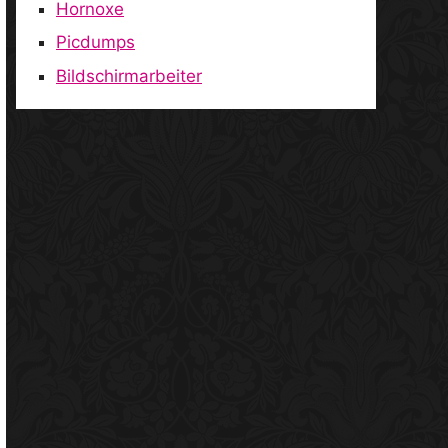
Hornoxe
Picdumps
Bildschirmarbeiter