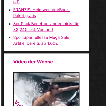
p.P.
FRANZIS: Heimwerker eBook-
Paket gratis
3er Pack Benetton Undershirts für
33,24€ inkl. Versand
SportSpar: ellesse Mega Sale,
Artikel bereits ab 1,00€
Video der Woche