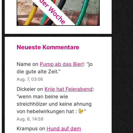
Neueste Kommentare
Name
on
Pump ab das Bier!
: “
jo
die gute alte Zeit.
”
Aug. 7, 03:06
Dickeier
on
Knie hat Feierabend
:
“
wenn man beine wie
streichhölzer und keine ahnung
von hebelwirkungen hat :
”
Aug. 6, 14:59
Krampus
on
Hund auf dem