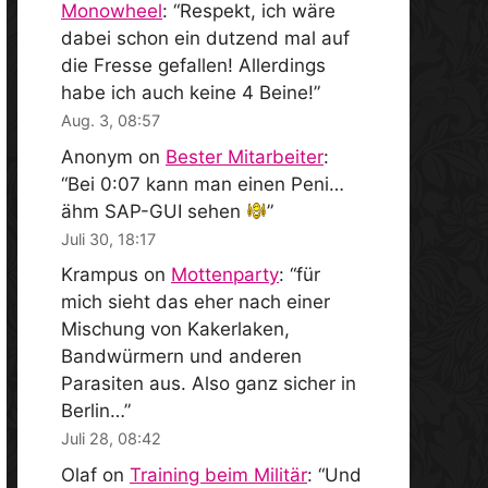
Monowheel
: “
Respekt, ich wäre
dabei schon ein dutzend mal auf
die Fresse gefallen! Allerdings
habe ich auch keine 4 Beine!
”
Aug. 3, 08:57
Anonym
on
Bester Mitarbeiter
:
“
Bei 0:07 kann man einen Peni…
ähm SAP-GUI sehen
”
Juli 30, 18:17
Krampus
on
Mottenparty
: “
für
mich sieht das eher nach einer
Mischung von Kakerlaken,
Bandwürmern und anderen
Parasiten aus. Also ganz sicher in
Berlin…
”
Juli 28, 08:42
Olaf
on
Training beim Militär
: “
Und